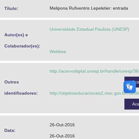
Advocacia-Geral da União
Melipona Rufiventris Lepeletier: entrada
Título:
Banco Central do Brasil
Universidade Estadual Paulista (UNESP)
Planalto
Autor(es) e
Colaborador(es):
Webbee
http://acervodigital.unesp.br/handle/unesp/3
Outros
Ac
identificadores:
http://objetoseducacionais2.mec.gov.br/hand
Ac
26-Out-2016
Data:
26-Out-2016