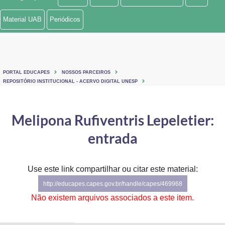
Ministério de Minas e Energia
Material UAB
Periódicos
Ministério da Ciência, Tecnologia, Inovações e Comunicações
Ministério do Meio Ambiente
PORTAL EDUCAPES
NOSSOS PARCEIROS
Ministério do Turismo
REPOSITÓRIO INSTITUCIONAL - ACERVO DIGITAL UNESP
Ministério do Desenvolvimento Regional
Melipona Rufiventris Lepeletier:
Controladoria-Geral da União
entrada
Ministério da Mulher, da Família e dos Direitos Humanos
Use este link compartilhar ou citar este material:
Secretaria-Geral
http://educapes.capes.gov.br/handle/capes/469968
Secretaria de Governo
Não existem arquivos associados a este item.
Gabinete de Segurança Institucional