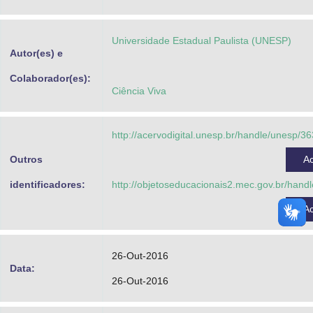
Advocacia-Geral da União
Universidade Estadual Paulista (UNESP)
Banco Central do Brasil
Autor(es) e
Planalto
Colaborador(es):
Ciência Viva
http://acervodigital.unesp.br/handle/unesp/3
Outros
A
identificadores:
http://objetoseducacionais2.mec.gov.br/han
A
26-Out-2016
Data:
26-Out-2016