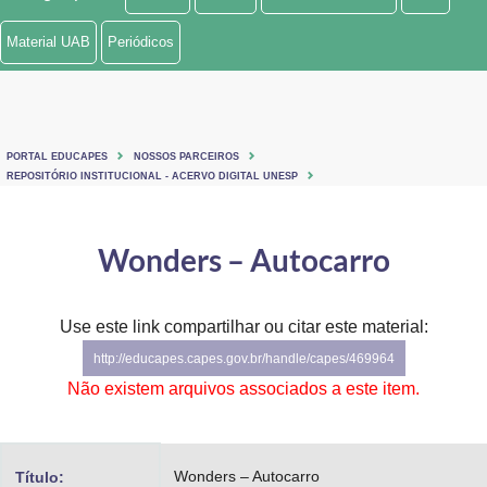
Ministério de Minas e Energia
Material UAB
Periódicos
Ministério da Ciência, Tecnologia, Inovações e Comunicações
Ministério do Meio Ambiente
PORTAL EDUCAPES
NOSSOS PARCEIROS
Ministério do Turismo
REPOSITÓRIO INSTITUCIONAL - ACERVO DIGITAL UNESP
Ministério do Desenvolvimento Regional
Wonders – Autocarro
Controladoria-Geral da União
Ministério da Mulher, da Família e dos Direitos Humanos
Use este link compartilhar ou citar este material:
http://educapes.capes.gov.br/handle/capes/469964
Secretaria-Geral
Não existem arquivos associados a este item.
Secretaria de Governo
Gabinete de Segurança Institucional
Wonders – Autocarro
Título: