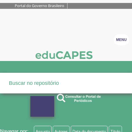
Portal do Governo Brasileiro
MENU
Navegar por:
Assunto
Autores
Data do documento
Título