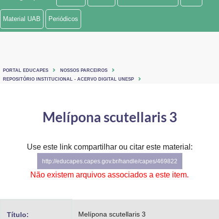
Ministério de Minas e Energia
Material UAB
Periódicos
Ministério da Ciência, Tecnologia, Inovações e Comunicações
Ministério do Meio Ambiente
PORTAL EDUCAPES
NOSSOS PARCEIROS
Ministério do Turismo
REPOSITÓRIO INSTITUCIONAL - ACERVO DIGITAL UNESP
Ministério do Desenvolvimento Regional
Melípona scutellaris 3
Controladoria-Geral da União
Ministério da Mulher, da Família e dos Direitos Humanos
Use este link compartilhar ou citar este material:
http://educapes.capes.gov.br/handle/capes/469822
Secretaria-Geral
Não existem arquivos associados a este item.
Secretaria de Governo
Gabinete de Segurança Institucional
Melípona scutellaris 3
Título: