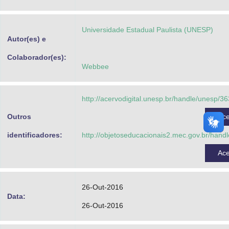
Advocacia-Geral da União
Universidade Estadual Paulista (UNESP)
Banco Central do Brasil
Autor(es) e
Planalto
Colaborador(es):
Webbee
http://acervodigital.unesp.br/handle/unesp/3
Outros
Ac
identificadores:
http://objetoseducacionais2.mec.gov.br/hand
Ac
26-Out-2016
Data:
26-Out-2016