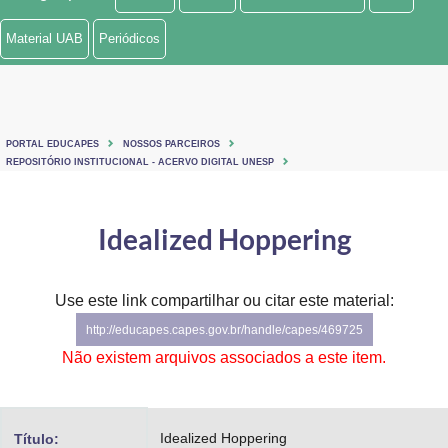
Ministério de Minas e Energia
Material UAB
Periódicos
Ministério da Ciência, Tecnologia, Inovações e Comunicações
Ministério do Meio Ambiente
PORTAL EDUCAPES
NOSSOS PARCEIROS
Ministério do Turismo
REPOSITÓRIO INSTITUCIONAL - ACERVO DIGITAL UNESP
Ministério do Desenvolvimento Regional
Idealized Hoppering
Controladoria-Geral da União
Ministério da Mulher, da Família e dos Direitos Humanos
Use este link compartilhar ou citar este material:
http://educapes.capes.gov.br/handle/capes/469725
Secretaria-Geral
Não existem arquivos associados a este item.
Secretaria de Governo
Gabinete de Segurança Institucional
Idealized Hoppering
Título: