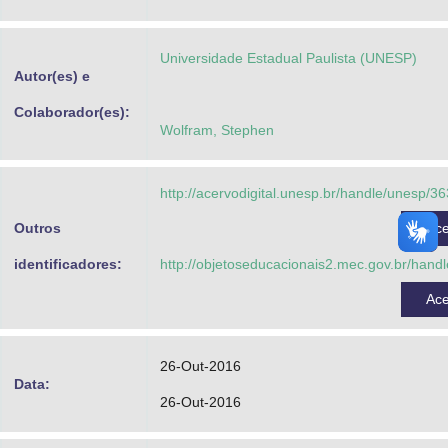
Advocacia-Geral da União
Universidade Estadual Paulista (UNESP)
Banco Central do Brasil
Autor(es) e
Planalto
Colaborador(es):
Wolfram, Stephen
http://acervodigital.unesp.br/handle/unesp/3
Outros
Ac
identificadores:
http://objetoseducacionais2.mec.gov.br/hand
Ac
26-Out-2016
Data:
26-Out-2016