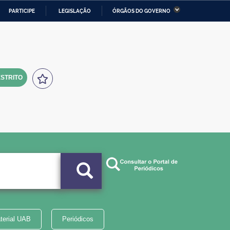
PARTICIPE
LEGISLAÇÃO
ÓRGÃOS DO GOVERNO
stério da Economia
Ministério da Infraestrutura
stério de Minas e Energia
Ministério da Ciência,
Tecnologia, Inovações e
Comunicações
STRITO
tério da Mulher, da Família
Secretaria-Geral
s Direitos Humanos
lto
terial UAB
Periódicos