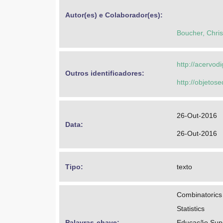
Autor(es) e Colaborador(es): 
Boucher, Chris
http://acervod
Outros identificadores: 
http://objeto
26-Out-2016
Data: 
26-Out-2016
Tipo: 
texto
Combinatorics
Statistics
Palavras-chave: 
Educação Supe