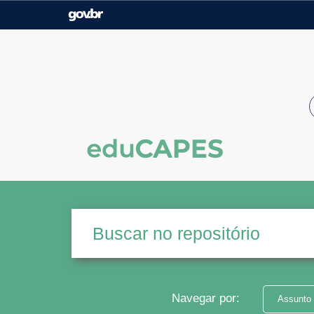
Casa Civil
Ministério da Justiça e
Segurança Pública
Ministério da Agricultura,
Ministério da Educação
Pecuária e Abastecimento
Ministério do Meio Ambiente
Ministério do Turismo
Secretaria de Governo
Gabinete de Segurança
Institucional
Navegar por:
Assunto