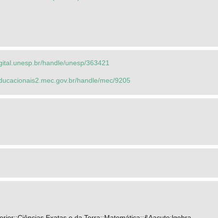
igital.unesp.br/handle/unesp/363421
seducacionais2.mec.gov.br/handle/mec/9205
rior::Ciências Exatas e da Terra::Matemática::&Aacute;lgebra