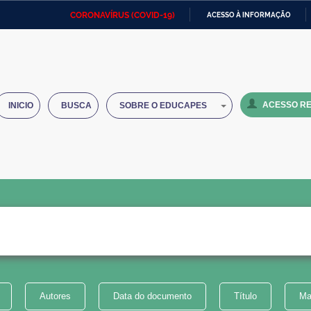
CORONAVÍRUS (COVID-19)
ACESSO À INFORMAÇÃO
Ministério da Defesa
Ministério das Relações
Mini
IR
Exteriores
PARA
O
Ministério da Cidadania
Ministério da Saúde
Mini
CONTEÚDO
ACESSO RE
INICIO
BUSCA
SOBRE O EDUCAPES
Ministério do Desenvolvimento
Controladoria-Geral da União
Minis
Regional
e do
Advocacia-Geral da União
Banco Central do Brasil
Plana
Autores
Data do documento
Título
Ma