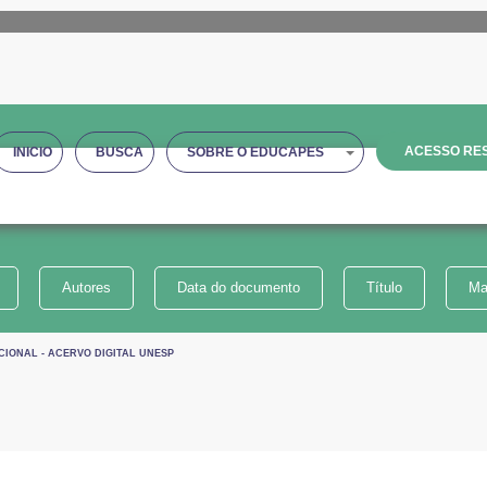
ACESSO RES
INICIO
BUSCA
SOBRE O EDUCAPES
Autores
Data do documento
Título
Ma
CIONAL - ACERVO DIGITAL UNESP