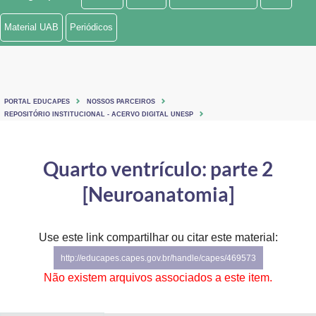
Ministério de Minas e Energia
Material UAB
Periódicos
Ministério da Ciência, Tecnologia, Inovações e Comunicações
Ministério do Meio Ambiente
PORTAL EDUCAPES
NOSSOS PARCEIROS
Ministério do Turismo
REPOSITÓRIO INSTITUCIONAL - ACERVO DIGITAL UNESP
Ministério do Desenvolvimento Regional
Quarto ventrículo: parte 2
Controladoria-Geral da União
[Neuroanatomia]
Ministério da Mulher, da Família e dos Direitos Humanos
Use este link compartilhar ou citar este material:
Secretaria-Geral
http://educapes.capes.gov.br/handle/capes/469573
Secretaria de Governo
Não existem arquivos associados a este item.
Gabinete de Segurança Institucional