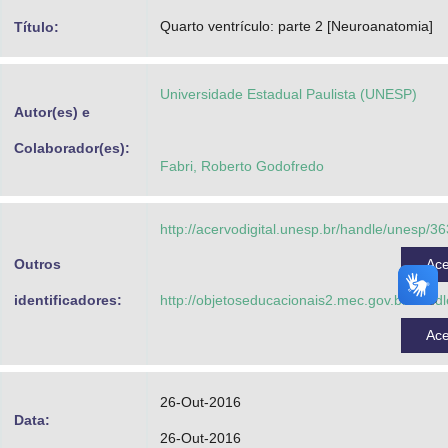
Advocacia-Geral da União
Quarto ventrículo: parte 2 [Neuroanatomia]
Título:
Banco Central do Brasil
Universidade Estadual Paulista (UNESP)
Planalto
Autor(es) e
Colaborador(es):
Fabri, Roberto Godofredo
http://acervodigital.unesp.br/handle/unesp/3
Outros
Ac
identificadores:
http://objetoseducacionais2.mec.gov.br/hand
Ac
26-Out-2016
Data:
26-Out-2016