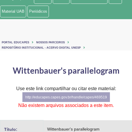
Ministério de Minas e Energia
Material UAB
Periódicos
Ministério da Ciência, Tecnologia, Inovações e Comunicações
Ministério do Meio Ambiente
PORTAL EDUCAPES
NOSSOS PARCEIROS
Ministério do Turismo
REPOSITÓRIO INSTITUCIONAL - ACERVO DIGITAL UNESP
Ministério do Desenvolvimento Regional
Wittenbauer's parallelogram
Controladoria-Geral da União
Ministério da Mulher, da Família e dos Direitos Humanos
Use este link compartilhar ou citar este material:
http://educapes.capes.gov.br/handle/capes/469519
Secretaria-Geral
Não existem arquivos associados a este item.
Secretaria de Governo
Gabinete de Segurança Institucional
Wittenbauer's parallelogram
Título: