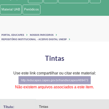
Ministério de Minas e Energia
Material UAB
Periódicos
Ministério da Ciência, Tecnologia, Inovações e Comunicações
Ministério do Meio Ambiente
PORTAL EDUCAPES
NOSSOS PARCEIROS
Ministério do Turismo
REPOSITÓRIO INSTITUCIONAL - ACERVO DIGITAL UNESP
Ministério do Desenvolvimento Regional
Tintas
Controladoria-Geral da União
Ministério da Mulher, da Família e dos Direitos Humanos
Use este link compartilhar ou citar este material:
http://educapes.capes.gov.br/handle/capes/469473
Secretaria-Geral
Não existem arquivos associados a este item.
Secretaria de Governo
Gabinete de Segurança Institucional
Tintas
Título: