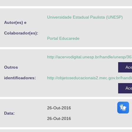
Advocacia-Geral da União
Universidade Estadual Paulista (UNESP)
Banco Central do Brasil
Autor(es) e
Planalto
Colaborador(es):
Portal Educarede
http://acervodigital.unesp.br/handle/unesp/3
Outros
Ac
identificadores:
http://objetoseducacionais2.mec.gov.br/hand
Ac
26-Out-2016
Data:
26-Out-2016