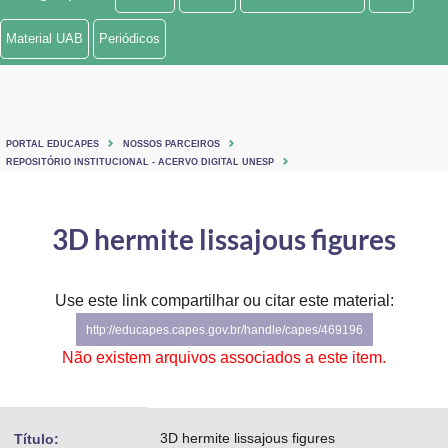
Ministério de Minas e Energia
Material UAB
Periódicos
Ministério da Ciência, Tecnologia, Inovações e Comunicações
Ministério do Meio Ambiente
PORTAL EDUCAPES
NOSSOS PARCEIROS
Ministério do Turismo
REPOSITÓRIO INSTITUCIONAL - ACERVO DIGITAL UNESP
Ministério do Desenvolvimento Regional
3D hermite lissajous figures
Controladoria-Geral da União
Ministério da Mulher, da Família e dos Direitos Humanos
Use este link compartilhar ou citar este material:
http://educapes.capes.gov.br/handle/capes/469196
Secretaria-Geral
Não existem arquivos associados a este item.
Secretaria de Governo
Gabinete de Segurança Institucional
3D hermite lissajous figures
Título: