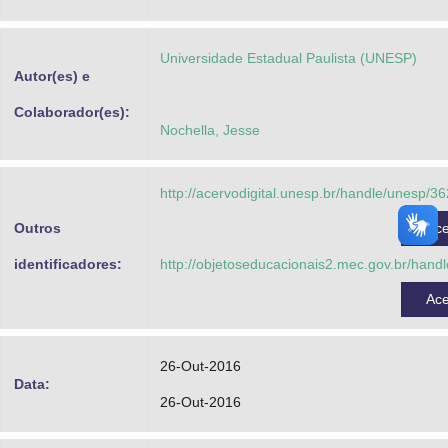
Advocacia-Geral da União
Universidade Estadual Paulista (UNESP)
Banco Central do Brasil
Autor(es) e
Planalto
Colaborador(es):
Nochella, Jesse
http://acervodigital.unesp.br/handle/unesp/3
Outros
Ac
identificadores:
http://objetoseducacionais2.mec.gov.br/hand
Ac
26-Out-2016
Data:
26-Out-2016