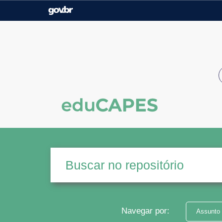
Casa Civil
Ministério da Justiça e
Segurança Pública
Ministério da Agricultura,
Ministério da Educação
Pecuária e Abastecimento
Ministério do Meio Ambiente
Ministério do Turismo
Secretaria de Governo
Gabinete de Segurança
Institucional
Navegar por:
Assunto