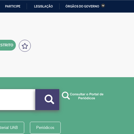
PARTICIPE
LEGISLAÇÃO
ÓRGÃOS DO GOVERNO
stério da Economia
Ministério da Infraestrutura
stério de Minas e Energia
Ministério da Ciência,
Tecnologia, Inovações e
Comunicações
STRITO
tério da Mulher, da Família
Secretaria-Geral
s Direitos Humanos
lto
terial UAB
Periódicos