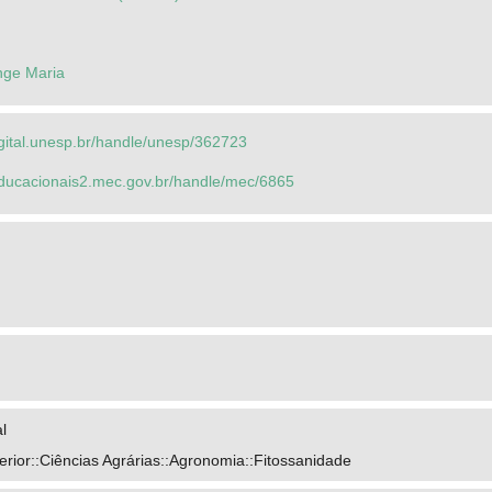
nge Maria
igital.unesp.br/handle/unesp/362723
seducacionais2.mec.gov.br/handle/mec/6865
l
rior::Ciências Agrárias::Agronomia::Fitossanidade