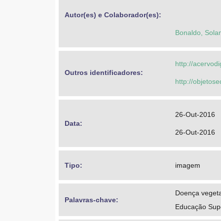
Autor(es) e Colaborador(es): 
Bonaldo, Sola
http://acervod
Outros identificadores: 
http://objeto
26-Out-2016
Data: 
26-Out-2016
Tipo: 
imagem
Doença vegeta
Palavras-chave: 
Educação Supe