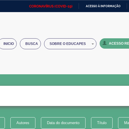
CORONAVÍRUS (COVID-19)
ACESSO À INFORMAÇÃO
Ministério da Defesa
Ministério das Relações
Mini
IR
Exteriores
PARA
O
Ministério da Cidadania
Ministério da Saúde
Mini
CONTEÚDO
ACESSO RE
INICIO
BUSCA
SOBRE O EDUCAPES
Ministério do Desenvolvimento
Controladoria-Geral da União
Minis
Regional
e do
Advocacia-Geral da União
Banco Central do Brasil
Plana
Autores
Data do documento
Título
Ma