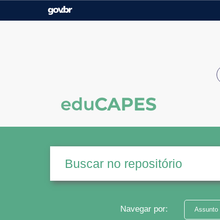
Casa Civil
Ministério da Justiça e
Segurança Pública
Ministério da Agricultura,
Ministério da Educação
Pecuária e Abastecimento
Ministério do Meio Ambiente
Ministério do Turismo
Secretaria de Governo
Gabinete de Segurança
Institucional
Navegar por:
Assunto