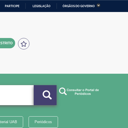
PARTICIPE
LEGISLAÇÃO
ÓRGÃOS DO GOVERNO
stério da Economia
Ministério da Infraestrutura
stério de Minas e Energia
Ministério da Ciência,
Tecnologia, Inovações e
Comunicações
STRITO
tério da Mulher, da Família
Secretaria-Geral
s Direitos Humanos
lto
terial UAB
Periódicos