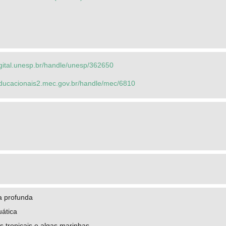
igital.unesp.br/handle/unesp/362650
seducacionais2.mec.gov.br/handle/mec/6810
a profunda
ática
s tropicais e algas marinhas