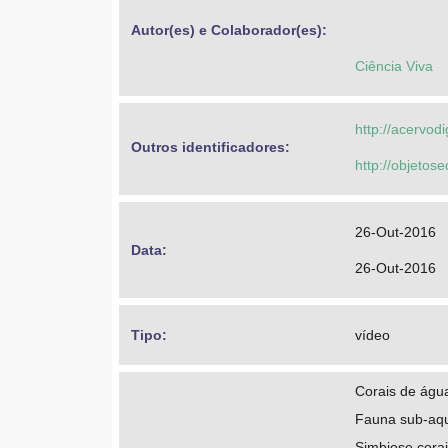
Autor(es) e Colaborador(es): 
Ciência Viva
http://acervod
Outros identificadores: 
http://objeto
26-Out-2016
Data: 
26-Out-2016
Tipo: 
vídeo
Corais de águ
Fauna sub-aqu
Simbiose corai