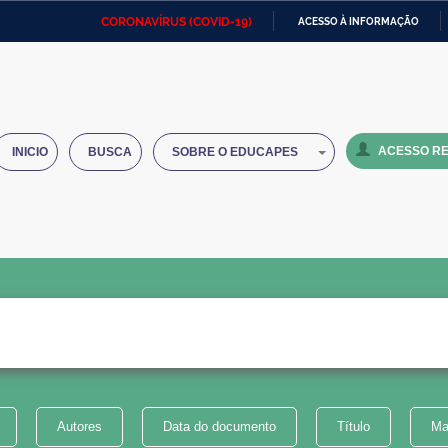
CORONAVÍRUS (COVID-19)
ACESSO À INFORMAÇÃO
Ministério da Defesa
Ministério das Relações
Mini
IR
Exteriores
PARA
O
Ministério da Cidadania
Ministério da Saúde
Mini
CONTEÚDO
ACESSO RE
INICIO
BUSCA
SOBRE O EDUCAPES
Ministério do Desenvolvimento
Controladoria-Geral da União
Minis
Regional
e do
Advocacia-Geral da União
Banco Central do Brasil
Plana
Autores
Data do documento
Título
Ma