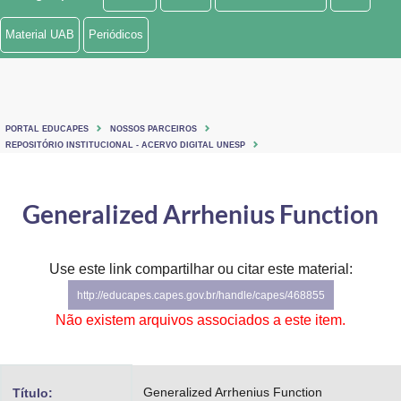
Ministério de Minas e Energia
Material UAB
Periódicos
Ministério da Ciência, Tecnologia, Inovações e Comunicações
Ministério do Meio Ambiente
PORTAL EDUCAPES
NOSSOS PARCEIROS
Ministério do Turismo
REPOSITÓRIO INSTITUCIONAL - ACERVO DIGITAL UNESP
Ministério do Desenvolvimento Regional
Generalized Arrhenius Function
Controladoria-Geral da União
Ministério da Mulher, da Família e dos Direitos Humanos
Use este link compartilhar ou citar este material:
http://educapes.capes.gov.br/handle/capes/468855
Secretaria-Geral
Não existem arquivos associados a este item.
Secretaria de Governo
Gabinete de Segurança Institucional
Generalized Arrhenius Function
Título: