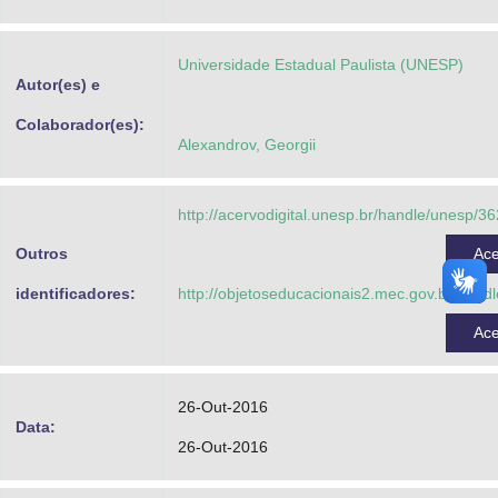
Advocacia-Geral da União
Universidade Estadual Paulista (UNESP)
Banco Central do Brasil
Autor(es) e
Planalto
Colaborador(es):
Alexandrov, Georgii
http://acervodigital.unesp.br/handle/unesp/3
Outros
Ac
identificadores:
http://objetoseducacionais2.mec.gov.br/hand
Ac
26-Out-2016
Data:
26-Out-2016