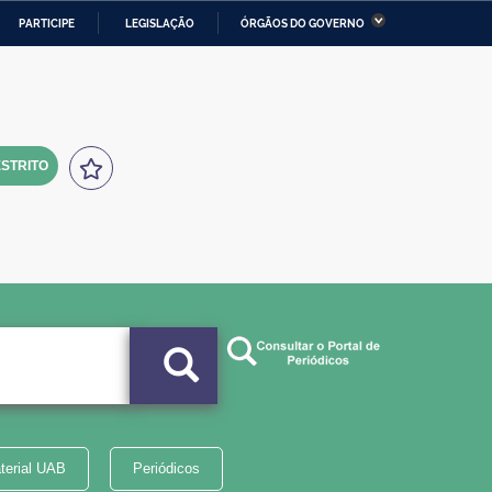
PARTICIPE
LEGISLAÇÃO
ÓRGÃOS DO GOVERNO
stério da Economia
Ministério da Infraestrutura
stério de Minas e Energia
Ministério da Ciência,
Tecnologia, Inovações e
Comunicações
STRITO
tério da Mulher, da Família
Secretaria-Geral
s Direitos Humanos
lto
terial UAB
Periódicos