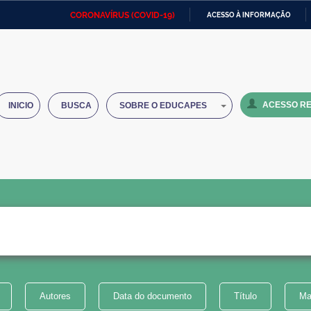
CORONAVÍRUS (COVID-19)
ACESSO À INFORMAÇÃO
Ministério da Defesa
Ministério das Relações
Mini
IR
Exteriores
PARA
O
Ministério da Cidadania
Ministério da Saúde
Mini
CONTEÚDO
ACESSO RE
INICIO
BUSCA
SOBRE O EDUCAPES
Ministério do Desenvolvimento
Controladoria-Geral da União
Minis
Regional
e do
Advocacia-Geral da União
Banco Central do Brasil
Plana
Autores
Data do documento
Título
Ma