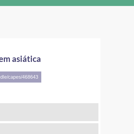
gem asiática
ndle/capes/468643