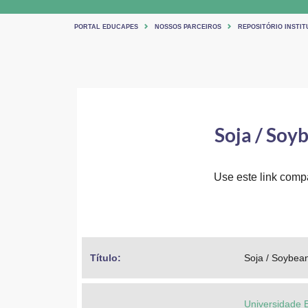
PORTAL EDUCAPES
NOSSOS PARCEIROS
REPOSITÓRIO INSTIT
Soja / Soyb
Use este link compar
Título: 
Soja / Soybean
Universidade 