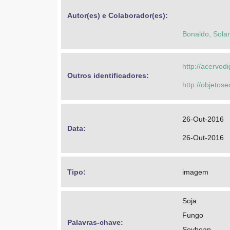
Autor(es) e Colaborador(es): 
Bonaldo, Sola
http://acervod
Outros identificadores: 
http://objeto
26-Out-2016
Data: 
26-Out-2016
Tipo: 
imagem
Soja
Fungo
Palavras-chave: 
Soybean