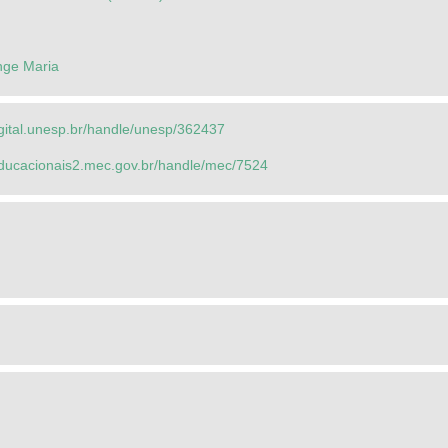
nge Maria
igital.unesp.br/handle/unesp/362437
seducacionais2.mec.gov.br/handle/mec/7524