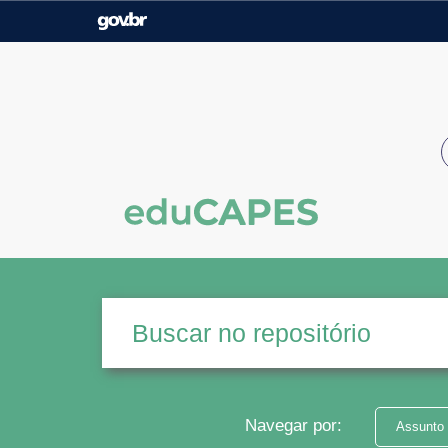
Casa Civil
Ministério da Justiça e
Segurança Pública
Ministério da Agricultura,
Ministério da Educação
Pecuária e Abastecimento
Ministério do Meio Ambiente
Ministério do Turismo
Secretaria de Governo
Gabinete de Segurança
Institucional
Navegar por:
Assunto