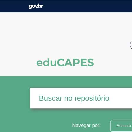
Casa Civil
Ministério da Justiça e
Segurança Pública
Ministério da Agricultura,
Ministério da Educação
Pecuária e Abastecimento
Ministério do Meio Ambiente
Ministério do Turismo
Secretaria de Governo
Gabinete de Segurança
Institucional
Navegar por:
Assunto