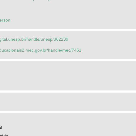
erson
igital.unesp.br/handle/unesp/362239
seducacionais2.mec.gov.br/handle/mec/7451
l
ário