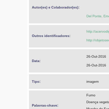
Autor(es) e Colaborador(es): 
Del Ponte, Em
http://acervod
Outros identificadores: 
http://objeto
26-Out-2016
Data: 
26-Out-2016
Tipo: 
imagem
Fumo
Doença vegeta
Palavras-chave: 
Murcha de Fus