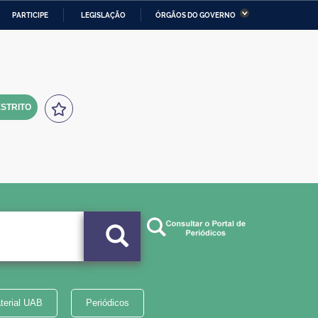
PARTICIPE
LEGISLAÇÃO
ÓRGÃOS DO GOVERNO
stério da Economia
Ministério da Infraestrutura
stério de Minas e Energia
Ministério da Ciência,
Tecnologia, Inovações e
Comunicações
STRITO
tério da Mulher, da Família
Secretaria-Geral
s Direitos Humanos
lto
terial UAB
Periódicos