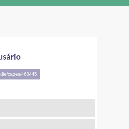
usário
ndle/capes/468445