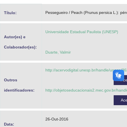
Advocacia-Geral da União
Pessegueiro / Peach (Prunus persica L.): pér
Título:
Banco Central do Brasil
Planalto
Universidade Estadual Paulista (UNESP)
Autor(es) e
Colaborador(es):
Duarte, Valmir
http://acervodigital.unesp.br/handle/unesp/3
Outros
Ac
identificadores:
http://objetoseducacionais2.mec.gov.br/hand
Ac
26-Out-2016
Data: