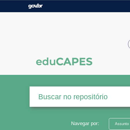
Casa Civil
Ministério da Justiça e
Segurança Pública
Ministério da Agricultura,
Ministério da Educação
Pecuária e Abastecimento
Ministério do Meio Ambiente
Ministério do Turismo
Secretaria de Governo
Gabinete de Segurança
Institucional
Navegar por:
Assunto