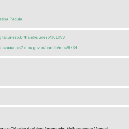
istina Padula
igital.unesp.br/handle/unesp/361999
seducacionais2.mec.gov.br/handle/mec/6734
rior::Ciências Agrárias::Agronomia::Melhoramento Vegetal