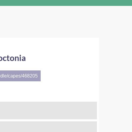
zoctonia
ndle/capes/468205