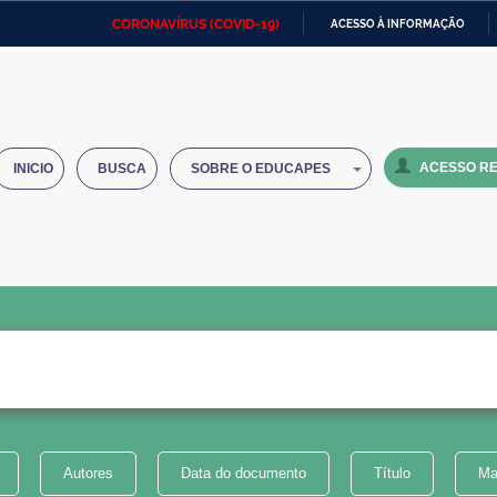
CORONAVÍRUS (COVID-19)
ACESSO À INFORMAÇÃO
Ministério da Defesa
Ministério das Relações
Mini
IR
Exteriores
PARA
O
Ministério da Cidadania
Ministério da Saúde
Mini
CONTEÚDO
ACESSO RE
INICIO
BUSCA
SOBRE O EDUCAPES
Ministério do Desenvolvimento
Controladoria-Geral da União
Minis
Regional
e do
Advocacia-Geral da União
Banco Central do Brasil
Plana
Autores
Data do documento
Título
Ma