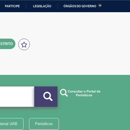
PARTICIPE
LEGISLAÇÃO
ÓRGÃOS DO GOVERNO
stério da Economia
Ministério da Infraestrutura
stério de Minas e Energia
Ministério da Ciência,
Tecnologia, Inovações e
Comunicações
STRITO
tério da Mulher, da Família
Secretaria-Geral
s Direitos Humanos
lto
terial UAB
Periódicos