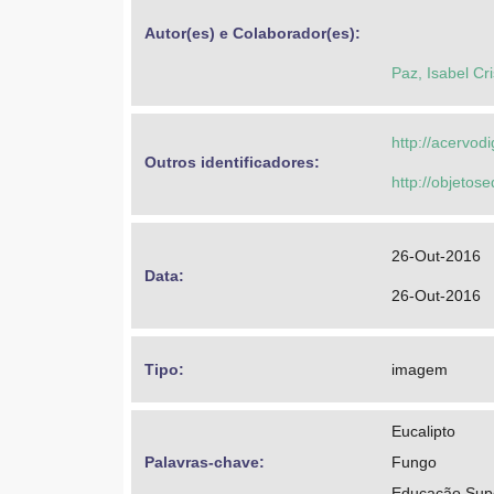
Autor(es) e Colaborador(es): 
Paz, Isabel Cr
http://acervod
Outros identificadores: 
http://objeto
26-Out-2016
Data: 
26-Out-2016
Tipo: 
imagem
Eucalipto
Palavras-chave: 
Fungo
Educação Supe