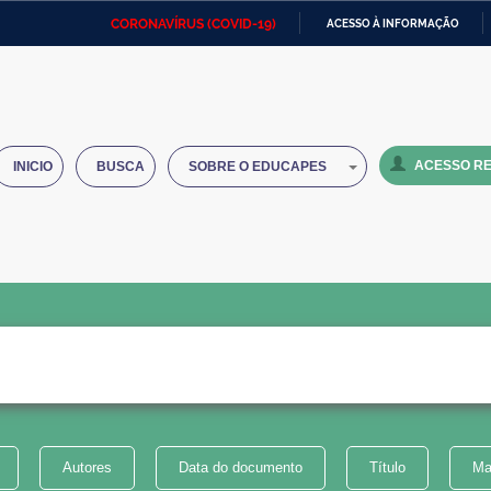
CORONAVÍRUS (COVID-19)
ACESSO À INFORMAÇÃO
Ministério da Defesa
Ministério das Relações
Mini
IR
Exteriores
PARA
O
Ministério da Cidadania
Ministério da Saúde
Mini
CONTEÚDO
ACESSO RE
INICIO
BUSCA
SOBRE O EDUCAPES
Ministério do Desenvolvimento
Controladoria-Geral da União
Minis
Regional
e do
Advocacia-Geral da União
Banco Central do Brasil
Plana
Autores
Data do documento
Título
Ma