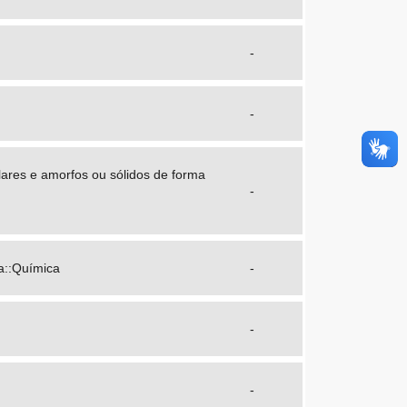
-
-
ares e amorfos ou sólidos de forma
-
a::Química
-
-
-