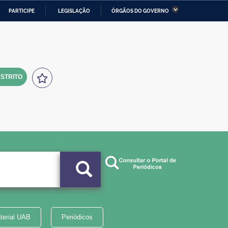
PARTICIPE
LEGISLAÇÃO
ÓRGÃOS DO GOVERNO
stério da Economia
Ministério da Infraestrutura
stério de Minas e Energia
Ministério da Ciência,
Tecnologia, Inovações e
Comunicações
STRITO
tério da Mulher, da Família
Secretaria-Geral
s Direitos Humanos
lto
terial UAB
Periódicos