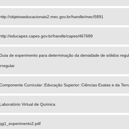
http://objetoseducacionais2.mec.gov.br/handle/mec/5891
http://educapes.capes.gov.br/handle/capes/467689
Guia de experimento para determinação da densidade de sólidos regul
irregular
Componente Curricular::Educação Superior::Ciências Exatas e da Terr
Laboratório Virtual de Química
qg1_experimento2.pdf