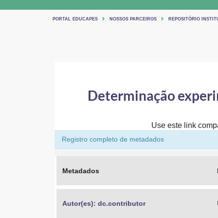
PORTAL EDUCAPES
NOSSOS PARCEIROS
REPOSITÓRIO INSTIT
Determinação experim
Use este link compar
Registro completo de metadados
Metadados
Autor(es): dc.contributor