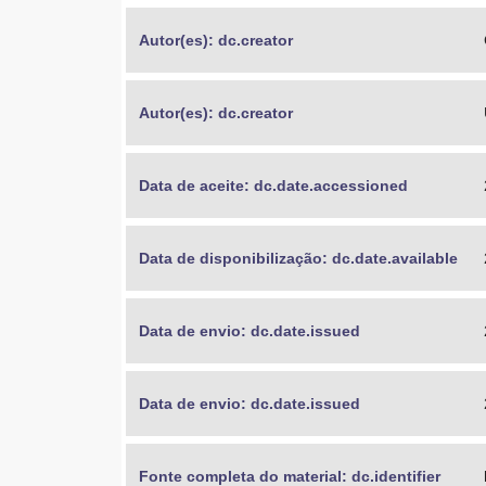
Autor(es): dc.creator
Autor(es): dc.creator
Data de aceite: dc.date.accessioned
Data de disponibilização: dc.date.available
Data de envio: dc.date.issued
Data de envio: dc.date.issued
Fonte completa do material: dc.identifier