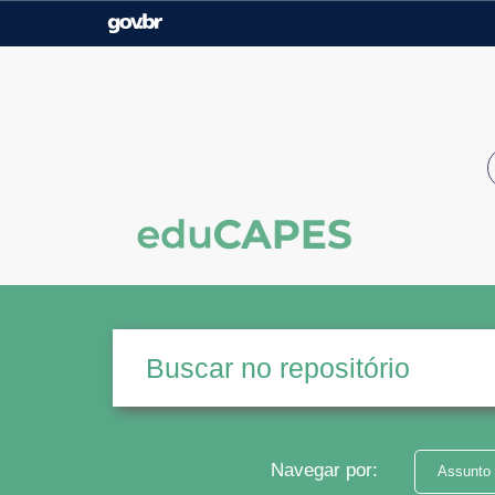
Casa Civil
Ministério da Justiça e
Segurança Pública
Ministério da Agricultura,
Ministério da Educação
Pecuária e Abastecimento
Ministério do Meio Ambiente
Ministério do Turismo
Secretaria de Governo
Gabinete de Segurança
Institucional
Navegar por:
Assunto