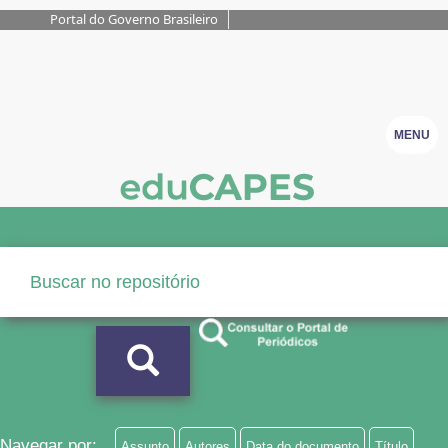
Portal do Governo Brasileiro
MENU
Navegar por:
Assunto
Autores
Data do documento
Título