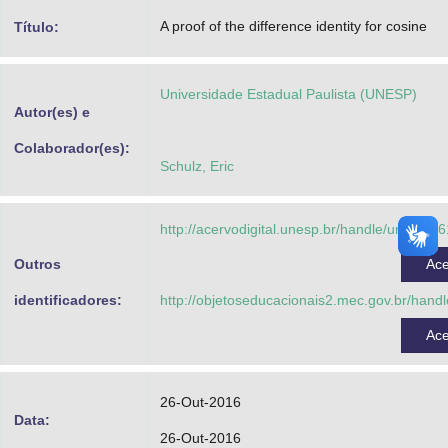
Advocacia-Geral da União
A proof of the difference identity for cosine
Título:
Banco Central do Brasil
Universidade Estadual Paulista (UNESP)
Planalto
Autor(es) e
Colaborador(es):
Schulz, Eric
http://acervodigital.unesp.br/handle/unesp/3
Outros
Ac
identificadores:
http://objetoseducacionais2.mec.gov.br/hand
Ac
26-Out-2016
Data:
26-Out-2016