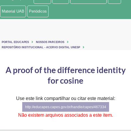
Ministério de Minas e Energia
Material UAB
Periódicos
Ministério da Ciência, Tecnologia, Inovações e Comunicações
Ministério do Meio Ambiente
PORTAL EDUCAPES
NOSSOS PARCEIROS
Ministério do Turismo
REPOSITÓRIO INSTITUCIONAL - ACERVO DIGITAL UNESP
Ministério do Desenvolvimento Regional
A proof of the difference identity
Controladoria-Geral da União
for cosine
Ministério da Mulher, da Família e dos Direitos Humanos
Use este link compartilhar ou citar este material:
Secretaria-Geral
http://educapes.capes.gov.br/handle/capes/467334
Secretaria de Governo
Não existem arquivos associados a este item.
Gabinete de Segurança Institucional