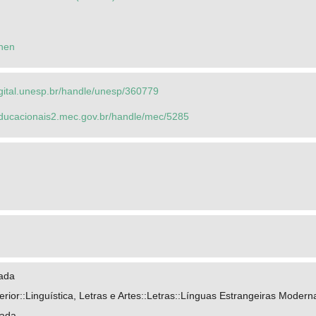
hen
igital.unesp.br/handle/unesp/360779
seducacionais2.mec.gov.br/handle/mec/5285
nada
ior::Linguística, Letras e Artes::Letras::Línguas Estrangeiras Modern
nada