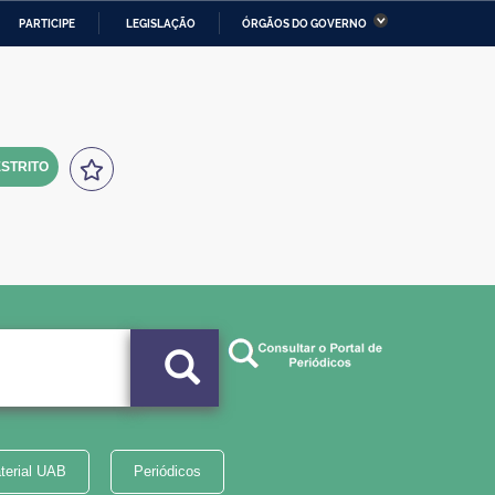
PARTICIPE
LEGISLAÇÃO
ÓRGÃOS DO GOVERNO
stério da Economia
Ministério da Infraestrutura
stério de Minas e Energia
Ministério da Ciência,
Tecnologia, Inovações e
Comunicações
STRITO
tério da Mulher, da Família
Secretaria-Geral
s Direitos Humanos
lto
terial UAB
Periódicos