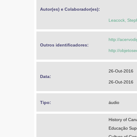
Autor(es) e Colaborador(es): 
Leacock, Step
http://acervod
Outros identificadores: 
http://objeto
26-Out-2016
Data: 
26-Out-2016
Tipo: 
áudio
History of Ca
Educação Super
Culture of Ca