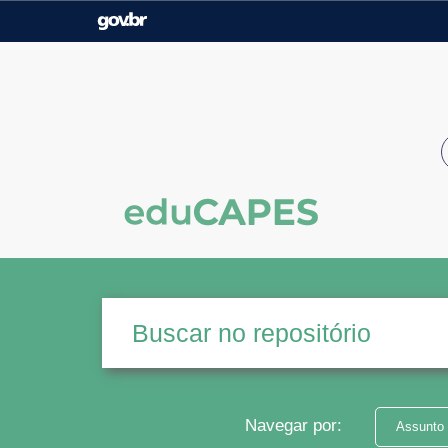
Casa Civil
Ministério da Justiça e
Segurança Pública
Ministério da Agricultura,
Ministério da Educação
Pecuária e Abastecimento
Ministério do Meio Ambiente
Ministério do Turismo
Secretaria de Governo
Gabinete de Segurança
Institucional
Navegar por:
Assunto