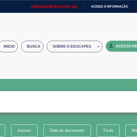
CORONAVÍRUS (COVID-19)
ACESSO À INFORMAÇÃO
Ministério da Defesa
Ministério das Relações
Mini
IR
Exteriores
PARA
O
Ministério da Cidadania
Ministério da Saúde
Mini
CONTEÚDO
ACESSO RE
INICIO
BUSCA
SOBRE O EDUCAPES
Ministério do Desenvolvimento
Controladoria-Geral da União
Minis
Regional
e do
Advocacia-Geral da União
Banco Central do Brasil
Plana
Autores
Data do documento
Título
Ma