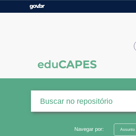
Casa Civil
Ministério da Justiça e
Segurança Pública
Ministério da Agricultura,
Ministério da Educação
Pecuária e Abastecimento
Ministério do Meio Ambiente
Ministério do Turismo
Secretaria de Governo
Gabinete de Segurança
Institucional
Navegar por:
Assunto