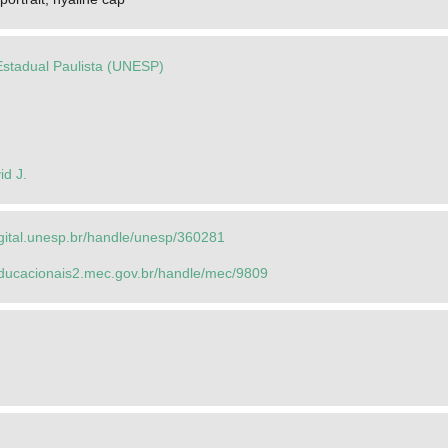
Estadual Paulista (UNESP)
id J.
igital.unesp.br/handle/unesp/360281
seducacionais2.mec.gov.br/handle/mec/9809