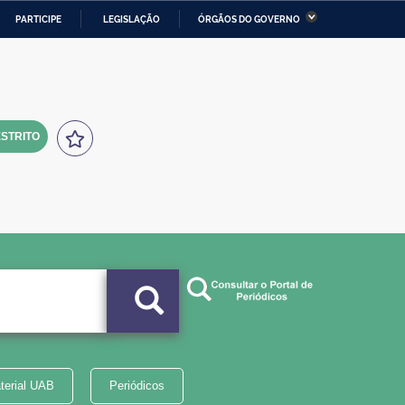
PARTICIPE
LEGISLAÇÃO
ÓRGÃOS DO GOVERNO
stério da Economia
Ministério da Infraestrutura
stério de Minas e Energia
Ministério da Ciência,
Tecnologia, Inovações e
Comunicações
STRITO
tério da Mulher, da Família
Secretaria-Geral
s Direitos Humanos
lto
terial UAB
Periódicos