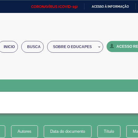
CORONAVÍRUS (COVID-19)
ACESSO À INFORMAÇÃO
Ministério da Defesa
Ministério das Relações
Mini
IR
Exteriores
PARA
O
Ministério da Cidadania
Ministério da Saúde
Mini
CONTEÚDO
ACESSO RE
INICIO
BUSCA
SOBRE O EDUCAPES
Ministério do Desenvolvimento
Controladoria-Geral da União
Minis
Regional
e do
Advocacia-Geral da União
Banco Central do Brasil
Plana
Autores
Data do documento
Título
Ma