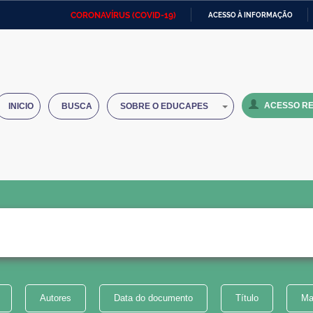
CORONAVÍRUS (COVID-19)
ACESSO À INFORMAÇÃO
Ministério da Defesa
Ministério das Relações
Mini
IR
Exteriores
PARA
O
Ministério da Cidadania
Ministério da Saúde
Mini
CONTEÚDO
ACESSO RE
INICIO
BUSCA
SOBRE O EDUCAPES
Ministério do Desenvolvimento
Controladoria-Geral da União
Minis
Regional
e do
Advocacia-Geral da União
Banco Central do Brasil
Plana
Autores
Data do documento
Título
Ma