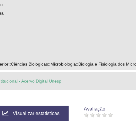
mo
sa
ior::Ciências Biológicas::Microbiologia::Biologia e Fisiologia dos Mic
titucional - Acervo Digital Unesp
Avaliação
Visualizar estatísticas