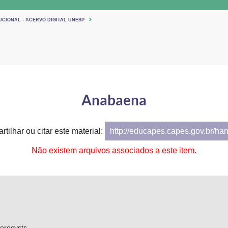
UCIONAL - ACERVO DIGITAL UNESP
Anabaena
tilhar ou citar este material:
http://educapes.capes.gov.br/ha
Não existem arquivos associados a este item.
erocysts