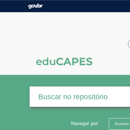
Casa Civil
Ministério da Justiça e
Segurança Pública
Ministério da Agricultura,
Ministério da Educação
Pecuária e Abastecimento
Ministério do Meio Ambiente
Ministério do Turismo
Secretaria de Governo
Gabinete de Segurança
Institucional
Navegar por:
Assunto