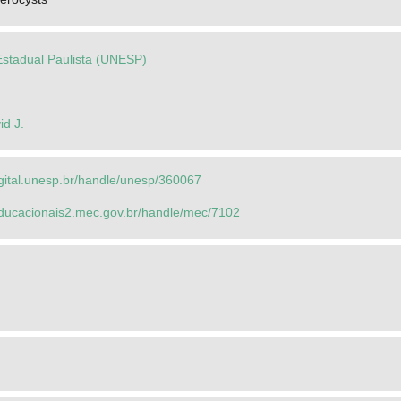
Estadual Paulista (UNESP)
id J.
igital.unesp.br/handle/unesp/360067
seducacionais2.mec.gov.br/handle/mec/7102