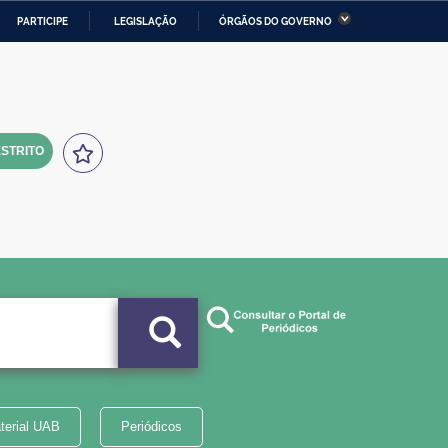
PARTICIPE
LEGISLAÇÃO
ÓRGÃOS DO GOVERNO
stério da Economia
Ministério da Infraestrutura
stério de Minas e Energia
Ministério da Ciência,
Tecnologia, Inovações e
Comunicações
STRITO
tério da Mulher, da Família
Secretaria-Geral
s Direitos Humanos
lto
terial UAB
Periódicos