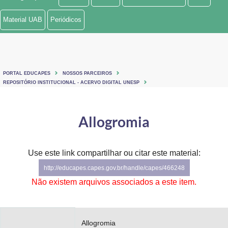
Ministério de Minas e Energia
Material UAB
Periódicos
Ministério da Ciência, Tecnologia, Inovações e Comunicações
Ministério do Meio Ambiente
PORTAL EDUCAPES
NOSSOS PARCEIROS
Ministério do Turismo
REPOSITÓRIO INSTITUCIONAL - ACERVO DIGITAL UNESP
Ministério do Desenvolvimento Regional
Allogromia
Controladoria-Geral da União
Ministério da Mulher, da Família e dos Direitos Humanos
Use este link compartilhar ou citar este material:
http://educapes.capes.gov.br/handle/capes/466248
Secretaria-Geral
Não existem arquivos associados a este item.
Secretaria de Governo
Gabinete de Segurança Institucional
Allogromia