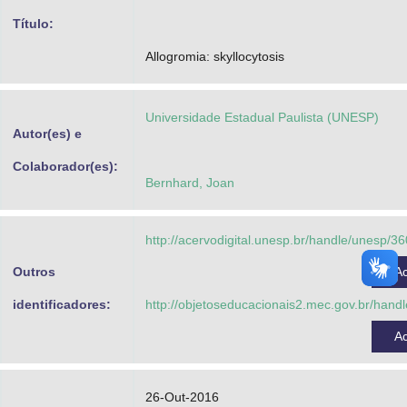
Advocacia-Geral da União
Título:
Allogromia: skyllocytosis
Banco Central do Brasil
Planalto
Universidade Estadual Paulista (UNESP)
Autor(es) e
Colaborador(es):
Bernhard, Joan
http://acervodigital.unesp.br/handle/unesp/3
Outros
A
identificadores:
http://objetoseducacionais2.mec.gov.br/han
A
26-Out-2016