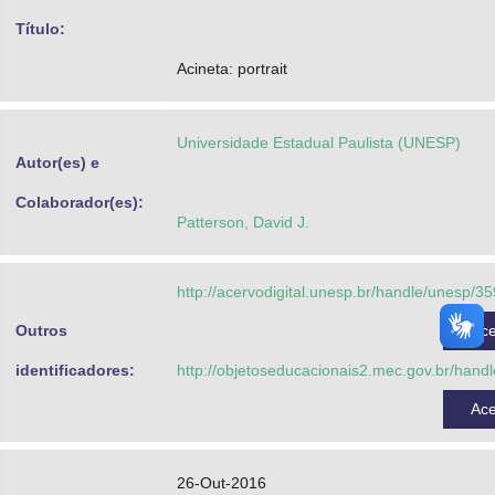
Advocacia-Geral da União
Título:
Acineta: portrait
Banco Central do Brasil
Planalto
Universidade Estadual Paulista (UNESP)
Autor(es) e
Colaborador(es):
Patterson, David J.
http://acervodigital.unesp.br/handle/unesp/3
Outros
Ac
identificadores:
http://objetoseducacionais2.mec.gov.br/hand
Ac
26-Out-2016