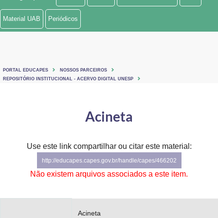
Ministério de Minas e Energia
Material UAB
Periódicos
Ministério da Ciência, Tecnologia, Inovações e Comunicações
Ministério do Meio Ambiente
PORTAL EDUCAPES
NOSSOS PARCEIROS
Ministério do Turismo
REPOSITÓRIO INSTITUCIONAL - ACERVO DIGITAL UNESP
Ministério do Desenvolvimento Regional
Acineta
Controladoria-Geral da União
Ministério da Mulher, da Família e dos Direitos Humanos
Use este link compartilhar ou citar este material:
http://educapes.capes.gov.br/handle/capes/466202
Secretaria-Geral
Não existem arquivos associados a este item.
Secretaria de Governo
Gabinete de Segurança Institucional
Acineta