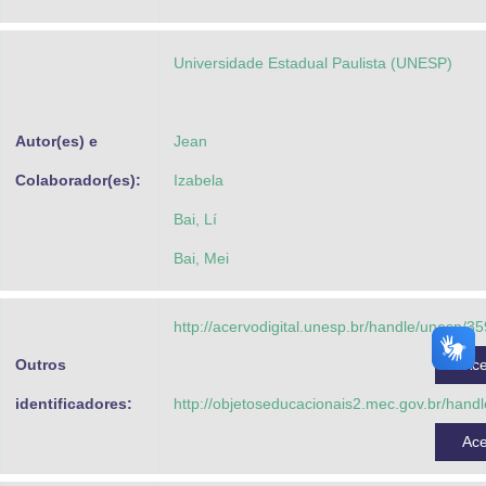
Advocacia-Geral da União
Universidade Estadual Paulista (UNESP)
Banco Central do Brasil
Planalto
Autor(es) e
Jean
Colaborador(es):
Izabela
Bai, Lí
Bai, Mei
http://acervodigital.unesp.br/handle/unesp/3
Outros
Ac
identificadores:
http://objetoseducacionais2.mec.gov.br/hand
Ac