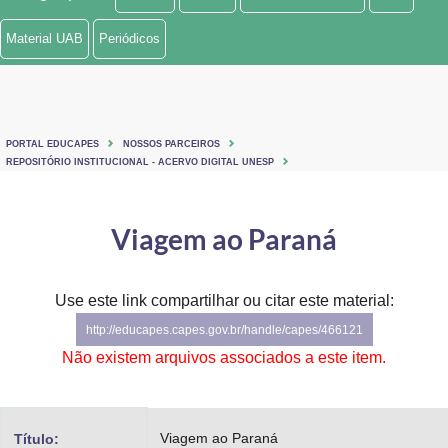
Ministério de Minas e Energia
Material UAB
Periódicos
Ministério da Ciência, Tecnologia, Inovações e Comunicações
Ministério do Meio Ambiente
PORTAL EDUCAPES
NOSSOS PARCEIROS
Ministério do Turismo
REPOSITÓRIO INSTITUCIONAL - ACERVO DIGITAL UNESP
Ministério do Desenvolvimento Regional
Viagem ao Paraná
Controladoria-Geral da União
Ministério da Mulher, da Família e dos Direitos Humanos
Use este link compartilhar ou citar este material:
http://educapes.capes.gov.br/handle/capes/466121
Secretaria-Geral
Não existem arquivos associados a este item.
Secretaria de Governo
Gabinete de Segurança Institucional
Viagem ao Paraná
Título: