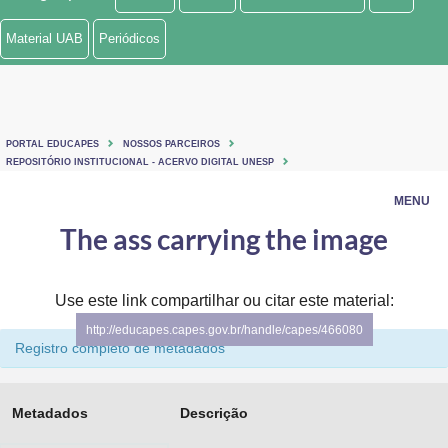
Ministério de Minas e Energia
Material UAB
Periódicos
Ministério da Ciência, Tecnologia, Inovações e Comunicações
Ministério do Meio Ambiente
PORTAL EDUCAPES
NOSSOS PARCEIROS
Ministério do Turismo
REPOSITÓRIO INSTITUCIONAL - ACERVO DIGITAL UNESP
MENU
Ministério do Desenvolvimento Regional
The ass carrying the image
Controladoria-Geral da União
Ministério da Mulher, da Família e dos Direitos Humanos
Use este link compartilhar ou citar este material:
http://educapes.capes.gov.br/handle/capes/466080
Secretaria-Geral
Registro completo de metadados
Secretaria de Governo
Metadados
Descrição
Gabinete de Segurança Institucional