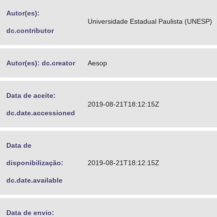
Advocacia-Geral da União
Autor(es):
Universidade Estadual Paulista (UNESP)
dc.contributor
Banco Central do Brasil
Planalto
Autor(es): dc.creator
Aesop
Data de aceite:
2019-08-21T18:12:15Z
dc.date.accessioned
Data de
disponibilização:
2019-08-21T18:12:15Z
dc.date.available
Data de envio: