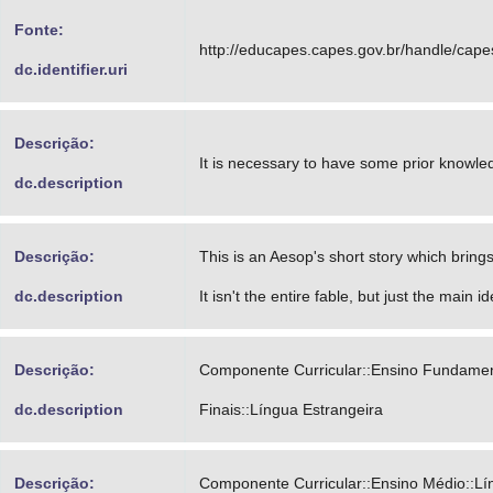
Fonte:
http://educapes.capes.gov.br/handle/cap
dc.identifier.uri
Descrição:
It is necessary to have some prior knowle
dc.description
Descrição:
This is an Aesop's short story which brin
dc.description
It isn't the entire fable, but just the main id
Descrição:
Componente Curricular::Ensino Fundament
dc.description
Finais::Língua Estrangeira
Descrição:
Componente Curricular::Ensino Médio::Lí