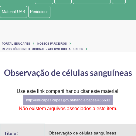
Ministério de Minas e Energia
Material UAB
Periódicos
Ministério da Ciência, Tecnologia, Inovações e Comunicações
Ministério do Meio Ambiente
PORTAL EDUCAPES
NOSSOS PARCEIROS
Ministério do Turismo
REPOSITÓRIO INSTITUCIONAL - ACERVO DIGITAL UNESP
Ministério do Desenvolvimento Regional
Observação de células sanguíneas
Controladoria-Geral da União
Ministério da Mulher, da Família e dos Direitos Humanos
Use este link compartilhar ou citar este material:
http://educapes.capes.gov.br/handle/capes/465633
Secretaria-Geral
Não existem arquivos associados a este item.
Secretaria de Governo
Gabinete de Segurança Institucional
Observação de células sanguíneas
Título: