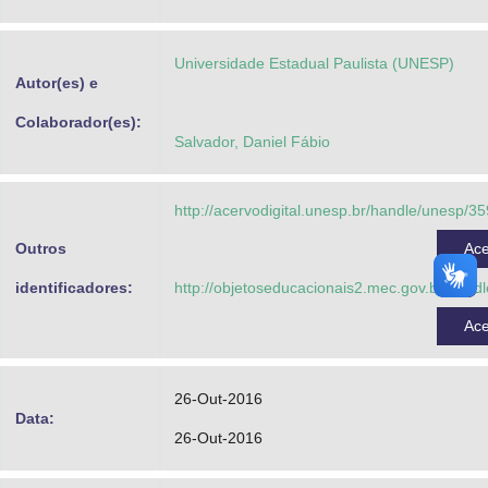
Advocacia-Geral da União
Universidade Estadual Paulista (UNESP)
Banco Central do Brasil
Autor(es) e
Planalto
Colaborador(es):
Salvador, Daniel Fábio
http://acervodigital.unesp.br/handle/unesp/3
Outros
Ac
identificadores:
http://objetoseducacionais2.mec.gov.br/hand
Ac
26-Out-2016
Data:
26-Out-2016