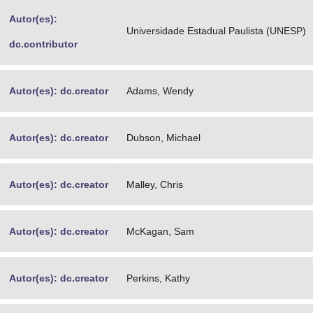
Advocacia-Geral da União
Autor(es):
Universidade Estadual Paulista (UNESP)
dc.contributor
Banco Central do Brasil
Planalto
Autor(es): dc.creator
Adams, Wendy
Autor(es): dc.creator
Dubson, Michael
Autor(es): dc.creator
Malley, Chris
Autor(es): dc.creator
McKagan, Sam
Autor(es): dc.creator
Perkins, Kathy