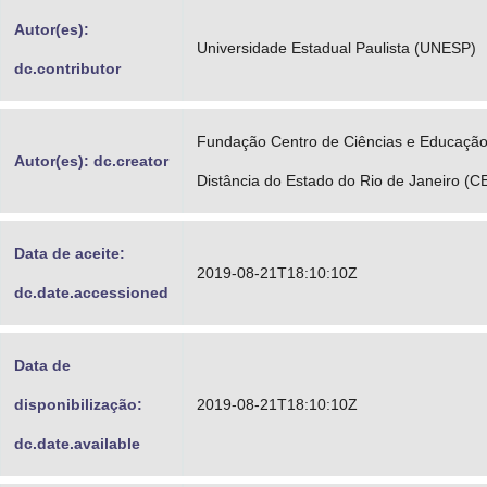
Advocacia-Geral da União
Autor(es):
Universidade Estadual Paulista (UNESP)
dc.contributor
Banco Central do Brasil
Planalto
Fundação Centro de Ciências e Educação
Autor(es): dc.creator
Distância do Estado do Rio de Janeiro (
Data de aceite:
2019-08-21T18:10:10Z
dc.date.accessioned
Data de
disponibilização:
2019-08-21T18:10:10Z
dc.date.available