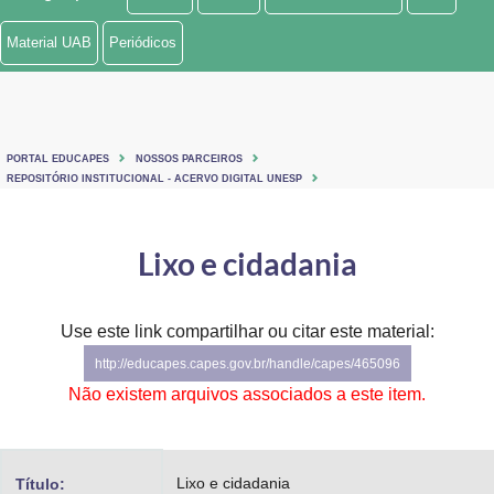
Ministério de Minas e Energia
Material UAB
Periódicos
Ministério da Ciência, Tecnologia, Inovações e Comunicações
Ministério do Meio Ambiente
PORTAL EDUCAPES
NOSSOS PARCEIROS
Ministério do Turismo
REPOSITÓRIO INSTITUCIONAL - ACERVO DIGITAL UNESP
Ministério do Desenvolvimento Regional
Lixo e cidadania
Controladoria-Geral da União
Ministério da Mulher, da Família e dos Direitos Humanos
Use este link compartilhar ou citar este material:
http://educapes.capes.gov.br/handle/capes/465096
Secretaria-Geral
Não existem arquivos associados a este item.
Secretaria de Governo
Gabinete de Segurança Institucional
Lixo e cidadania
Título: