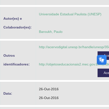
Advocacia-Geral da União
Universidade Estadual Paulista (UNESP)
Banco Central do Brasil
Autor(es) e
Planalto
Colaborador(es):
Baroukh, Paulo
http://acervodigital.unesp.br/handle/unesp/3
Outros
Ac
identificadores:
http://objetoseducacionais2.mec.gov.br/hand
Ac
26-Out-2016
Data:
26-Out-2016