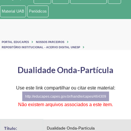
Ministério de Minas e Energia
Material UAB
Periódicos
Ministério da Ciência, Tecnologia, Inovações e Comunicações
Ministério do Meio Ambiente
PORTAL EDUCAPES
NOSSOS PARCEIROS
Ministério do Turismo
REPOSITÓRIO INSTITUCIONAL - ACERVO DIGITAL UNESP
Ministério do Desenvolvimento Regional
Dualidade Onda-Partícula
Controladoria-Geral da União
Ministério da Mulher, da Família e dos Direitos Humanos
Use este link compartilhar ou citar este material:
http://educapes.capes.gov.br/handle/capes/464309
Secretaria-Geral
Não existem arquivos associados a este item.
Secretaria de Governo
Gabinete de Segurança Institucional
Dualidade Onda-Partícula
Título: