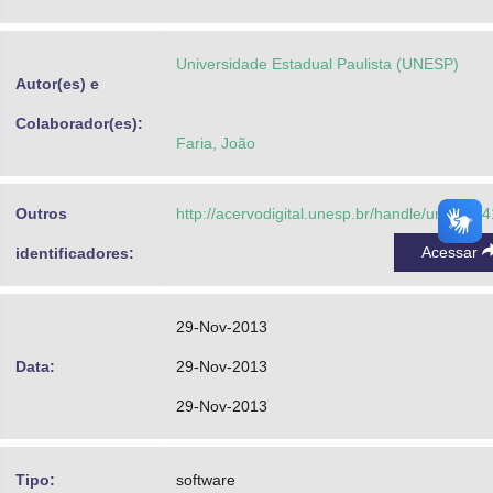
Advocacia-Geral da União
Universidade Estadual Paulista (UNESP)
Banco Central do Brasil
Autor(es) e
Planalto
Colaborador(es):
Faria, João
Outros
http://acervodigital.unesp.br/handle/unesp/1
Acessar
identificadores:
29-Nov-2013
Data:
29-Nov-2013
29-Nov-2013
Tipo:
software