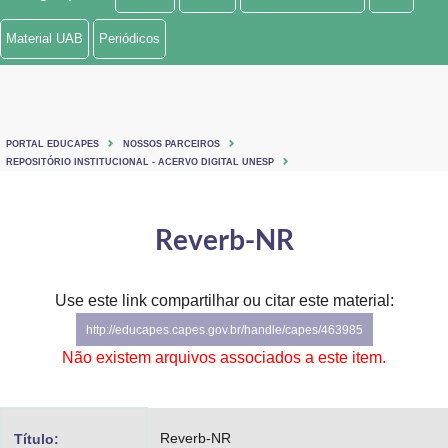
Ministério de Minas e Energia
Material UAB
Periódicos
Ministério da Ciência, Tecnologia, Inovações e Comunicações
Ministério do Meio Ambiente
PORTAL EDUCAPES
NOSSOS PARCEIROS
Ministério do Turismo
REPOSITÓRIO INSTITUCIONAL - ACERVO DIGITAL UNESP
Ministério do Desenvolvimento Regional
Reverb-NR
Controladoria-Geral da União
Ministério da Mulher, da Família e dos Direitos Humanos
Use este link compartilhar ou citar este material:
http://educapes.capes.gov.br/handle/capes/463985
Secretaria-Geral
Não existem arquivos associados a este item.
Secretaria de Governo
Gabinete de Segurança Institucional
Reverb-NR
Título: