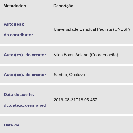
Metadados
Descrição
Advocacia-Geral da União
Banco Central do Brasil
Autor(es):
Universidade Estadual Paulista (UNESP)
Planalto
dc.contributor
Autor(es): dc.creator
Vilas Boas, Adlane (Coordenação)
Autor(es): dc.creator
Santos, Gustavo
Data de aceite:
2019-08-21T18:05:45Z
dc.date.accessioned
Data de