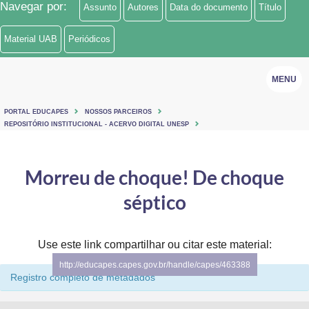
Navegar por:
Assunto
Autores
Data do documento
Título
Ministério de Minas e Energia
Material UAB
Periódicos
Ministério da Ciência, Tecnologia, Inovações e Comunicações
MENU
Ministério do Meio Ambiente
Ministério do Turismo
PORTAL EDUCAPES
NOSSOS PARCEIROS
REPOSITÓRIO INSTITUCIONAL - ACERVO DIGITAL UNESP
Ministério do Desenvolvimento Regional
Morreu de choque! De choque
Controladoria-Geral da União
séptico
Ministério da Mulher, da Família e dos Direitos Humanos
Secretaria-Geral
Use este link compartilhar ou citar este material:
Secretaria de Governo
http://educapes.capes.gov.br/handle/capes/463388
Registro completo de metadados
Gabinete de Segurança Institucional