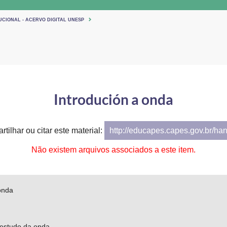
UCIONAL - ACERVO DIGITAL UNESP
Introdución a onda
tilhar ou citar este material:
http://educapes.capes.gov.br/ha
Não existem arquivos associados a este item.
onda
 estudo da onda