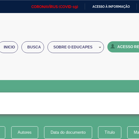
CORONAVÍRUS (COVID-19)
ACESSO À INFORMAÇÃO
Ministério da Defesa
Ministério das Relações
Mini
IR
Exteriores
PARA
O
Ministério da Cidadania
Ministério da Saúde
Mini
CONTEÚDO
ACESSO RE
INICIO
BUSCA
SOBRE O EDUCAPES
Ministério do Desenvolvimento
Controladoria-Geral da União
Minis
Regional
e do
Advocacia-Geral da União
Banco Central do Brasil
Plana
Autores
Data do documento
Título
Ma