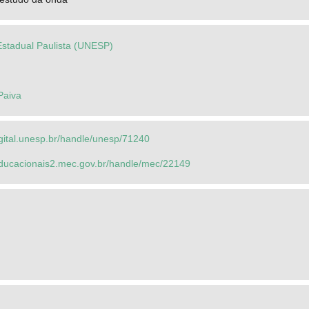
Estadual Paulista (UNESP)
Paiva
igital.unesp.br/handle/unesp/71240
seducacionais2.mec.gov.br/handle/mec/22149