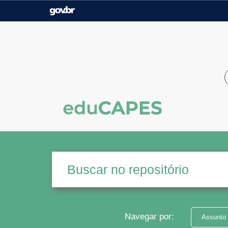
Casa Civil
Ministério da Justiça e
Segurança Pública
Ministério da Agricultura,
Ministério da Educação
Pecuária e Abastecimento
Ministério do Meio Ambiente
Ministério do Turismo
Secretaria de Governo
Gabinete de Segurança
Institucional
Navegar por:
Assunto