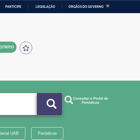
PARTICIPE
LEGISLAÇÃO
ÓRGÃOS DO GOVERNO
stério da Economia
Ministério da Infraestrutura
stério de Minas e Energia
Ministério da Ciência,
Tecnologia, Inovações e
Comunicações
STRITO
tério da Mulher, da Família
Secretaria-Geral
s Direitos Humanos
lto
terial UAB
Periódicos