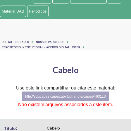
Ministério de Minas e Energia
Material UAB
Periódicos
Ministério da Ciência, Tecnologia, Inovações e Comunicações
Ministério do Meio Ambiente
PORTAL EDUCAPES
NOSSOS PARCEIROS
Ministério do Turismo
REPOSITÓRIO INSTITUCIONAL - ACERVO DIGITAL UNESP
Ministério do Desenvolvimento Regional
Cabelo
Controladoria-Geral da União
Ministério da Mulher, da Família e dos Direitos Humanos
Use este link compartilhar ou citar este material:
http://educapes.capes.gov.br/handle/capes/463113
Secretaria-Geral
Não existem arquivos associados a este item.
Secretaria de Governo
Gabinete de Segurança Institucional
Cabelo
Título: