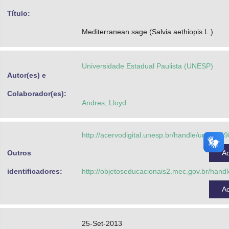
Advocacia-Geral da União
Título:
Mediterranean sage (Salvia aethiopis L.)
Banco Central do Brasil
Planalto
Universidade Estadual Paulista (UNESP)
Autor(es) e
Colaborador(es):
Andres, Lloyd
http://acervodigital.unesp.br/handle/unesp/6
Outros
A
identificadores:
http://objetoseducacionais2.mec.gov.br/han
A
25-Set-2013