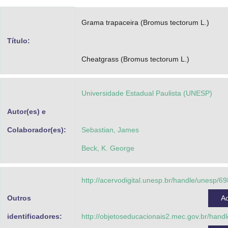
Advocacia-Geral da União
Grama trapaceira (Bromus tectorum L.)
Banco Central do Brasil
Título:
Planalto
Cheatgrass (Bromus tectorum L.)
Universidade Estadual Paulista (UNESP)
Autor(es) e
Colaborador(es):
Sebastian, James
Beck, K. George
http://acervodigital.unesp.br/handle/unesp/6
Outros
A
identificadores:
http://objetoseducacionais2.mec.gov.br/han