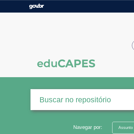
Casa Civil
Ministério da Justiça e
Segurança Pública
Ministério da Agricultura,
Ministério da Educação
Pecuária e Abastecimento
Ministério do Meio Ambiente
Ministério do Turismo
Secretaria de Governo
Gabinete de Segurança
Institucional
Navegar por:
Assunto