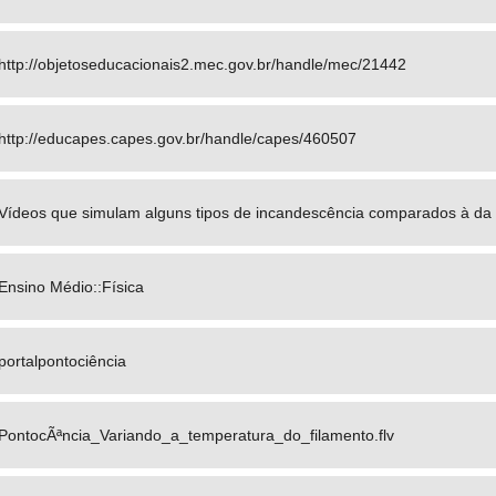
http://objetoseducacionais2.mec.gov.br/handle/mec/21442
http://educapes.capes.gov.br/handle/capes/460507
Vídeos que simulam alguns tipos de incandescência comparados à da
Ensino Médio::Física
portalpontociência
PontocÃªncia_Variando_a_temperatura_do_filamento.flv