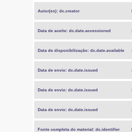
Autor(es): dc.creator
Data de aceite: dc.date.accessioned
Data de disponibilização: dc.date.available
Data de envio: dc.date.issued
Data de envio: dc.date.issued
Data de envio: dc.date.issued
Fonte completa do material: dc.identifier