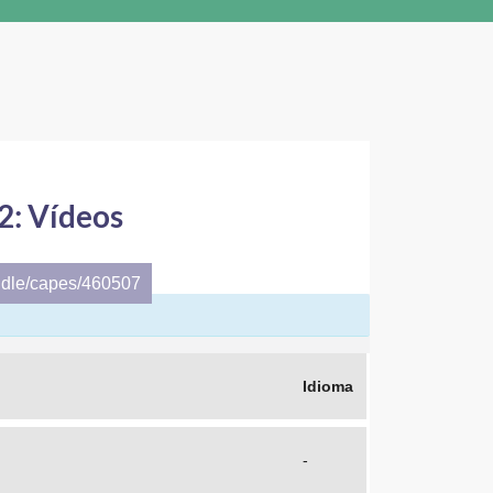
2: Vídeos
ndle/capes/460507
Idioma
-