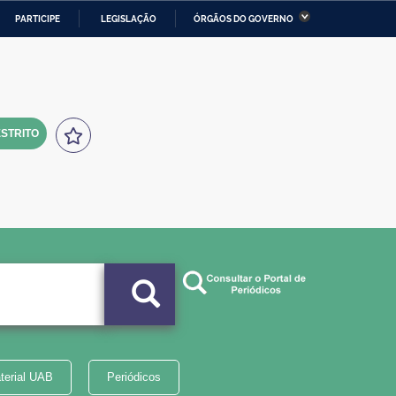
PARTICIPE
LEGISLAÇÃO
ÓRGÃOS DO GOVERNO
stério da Economia
Ministério da Infraestrutura
stério de Minas e Energia
Ministério da Ciência,
Tecnologia, Inovações e
Comunicações
STRITO
tério da Mulher, da Família
Secretaria-Geral
s Direitos Humanos
lto
terial UAB
Periódicos