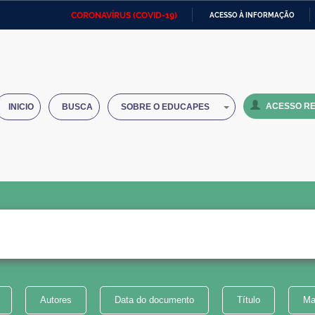
CORONAVÍRUS (COVID-19)
ACESSO À INFORMAÇÃO
Ministério da Defesa
Ministério das Relações
Mini
IR
Exteriores
PARA
O
Ministério da Cidadania
Ministério da Saúde
Mini
CONTEÚDO
ACESSO RE
INICIO
BUSCA
SOBRE O EDUCAPES
Ministério do Desenvolvimento
Controladoria-Geral da União
Minis
Regional
e do
Advocacia-Geral da União
Banco Central do Brasil
Plana
Autores
Data do documento
Título
Ma