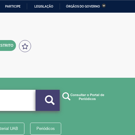
PARTICIPE
LEGISLAÇÃO
ÓRGÃOS DO GOVERNO
stério da Economia
Ministério da Infraestrutura
stério de Minas e Energia
Ministério da Ciência,
Tecnologia, Inovações e
Comunicações
STRITO
tério da Mulher, da Família
Secretaria-Geral
s Direitos Humanos
lto
terial UAB
Periódicos