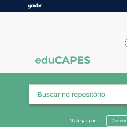
Casa Civil
Ministério da Justiça e
Segurança Pública
Ministério da Agricultura,
Ministério da Educação
Pecuária e Abastecimento
Ministério do Meio Ambiente
Ministério do Turismo
Secretaria de Governo
Gabinete de Segurança
Institucional
Navegar por:
Assunto