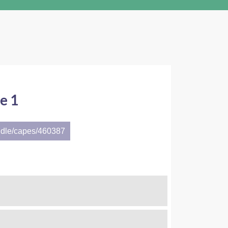
e 1
ndle/capes/460387