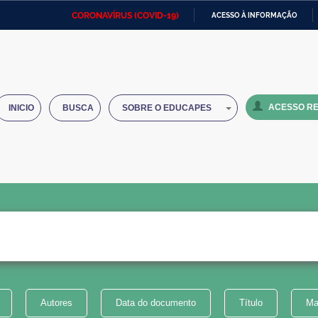
CORONAVÍRUS (COVID-19)
ACESSO À INFORMAÇÃO
Ministério da Defesa
Ministério das Relações
Mini
IR
Exteriores
PARA
O
Ministério da Cidadania
Ministério da Saúde
Mini
CONTEÚDO
ACESSO RE
INICIO
BUSCA
SOBRE O EDUCAPES
Ministério do Desenvolvimento
Controladoria-Geral da União
Minis
Regional
e do
Advocacia-Geral da União
Banco Central do Brasil
Plana
Autores
Data do documento
Título
Ma