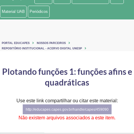
Ministério de Minas e Energia
Material UAB
Periódicos
Ministério da Ciência, Tecnologia, Inovações e Comunicações
Ministério do Meio Ambiente
PORTAL EDUCAPES
NOSSOS PARCEIROS
Ministério do Turismo
REPOSITÓRIO INSTITUCIONAL - ACERVO DIGITAL UNESP
Ministério do Desenvolvimento Regional
Plotando funções 1: funções afins e
Controladoria-Geral da União
quadráticas
Ministério da Mulher, da Família e dos Direitos Humanos
Use este link compartilhar ou citar este material:
Secretaria-Geral
http://educapes.capes.gov.br/handle/capes/459090
Secretaria de Governo
Não existem arquivos associados a este item.
Gabinete de Segurança Institucional