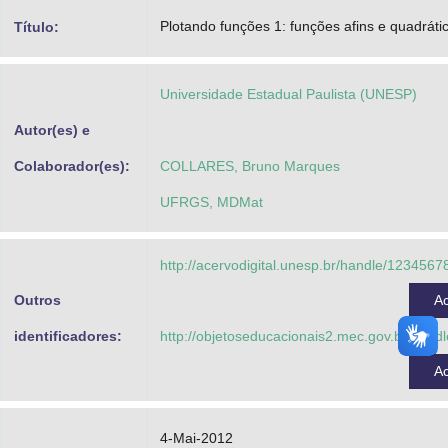
Advocacia-Geral da União
Plotando funções 1: funções afins e quadráti
Título:
Banco Central do Brasil
Universidade Estadual Paulista (UNESP)
Planalto
Autor(es) e
Colaborador(es):
COLLARES, Bruno Marques
UFRGS, MDMat
http://acervodigital.unesp.br/handle/123456
Outros
A
identificadores:
http://objetoseducacionais2.mec.gov.br/han
A
4-Mai-2012