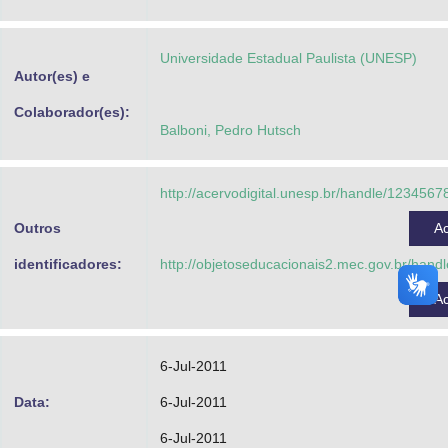
Advocacia-Geral da União
Universidade Estadual Paulista (UNESP)
Banco Central do Brasil
Autor(es) e
Planalto
Colaborador(es):
Balboni, Pedro Hutsch
http://acervodigital.unesp.br/handle/123456
Outros
A
identificadores:
http://objetoseducacionais2.mec.gov.br/han
A
6-Jul-2011
Data:
6-Jul-2011
6-Jul-2011