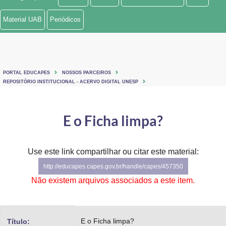
Ministério de Minas e Energia
Material UAB
Periódicos
Ministério da Ciência, Tecnologia, Inovações e Comunicações
Ministério do Meio Ambiente
PORTAL EDUCAPES
NOSSOS PARCEIROS
Ministério do Turismo
REPOSITÓRIO INSTITUCIONAL - ACERVO DIGITAL UNESP
Ministério do Desenvolvimento Regional
E o Ficha limpa?
Controladoria-Geral da União
Ministério da Mulher, da Família e dos Direitos Humanos
Use este link compartilhar ou citar este material:
http://educapes.capes.gov.br/handle/capes/457350
Secretaria-Geral
Não existem arquivos associados a este item.
Secretaria de Governo
Gabinete de Segurança Institucional
E o Ficha limpa?
Título: