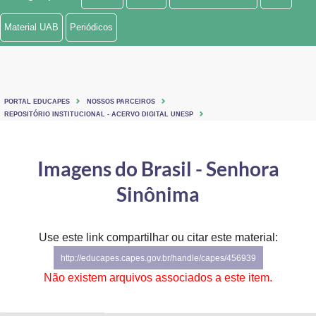
Ministério de Minas e Energia
Material UAB
Periódicos
Ministério da Ciência, Tecnologia, Inovações e Comunicações
Ministério do Meio Ambiente
PORTAL EDUCAPES
NOSSOS PARCEIROS
Ministério do Turismo
REPOSITÓRIO INSTITUCIONAL - ACERVO DIGITAL UNESP
Ministério do Desenvolvimento Regional
Imagens do Brasil - Senhora
Controladoria-Geral da União
Sinônima
Ministério da Mulher, da Família e dos Direitos Humanos
Use este link compartilhar ou citar este material:
Secretaria-Geral
http://educapes.capes.gov.br/handle/capes/456939
Secretaria de Governo
Não existem arquivos associados a este item.
Gabinete de Segurança Institucional