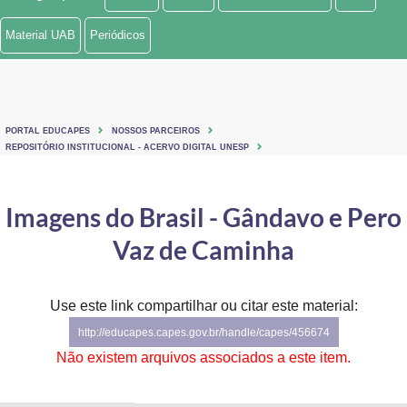
Ministério de Minas e Energia
Material UAB
Periódicos
Ministério da Ciência, Tecnologia, Inovações e Comunicações
Ministério do Meio Ambiente
PORTAL EDUCAPES
NOSSOS PARCEIROS
Ministério do Turismo
REPOSITÓRIO INSTITUCIONAL - ACERVO DIGITAL UNESP
Ministério do Desenvolvimento Regional
Imagens do Brasil - Gândavo e Pero
Controladoria-Geral da União
Vaz de Caminha
Ministério da Mulher, da Família e dos Direitos Humanos
Use este link compartilhar ou citar este material:
Secretaria-Geral
http://educapes.capes.gov.br/handle/capes/456674
Secretaria de Governo
Não existem arquivos associados a este item.
Gabinete de Segurança Institucional