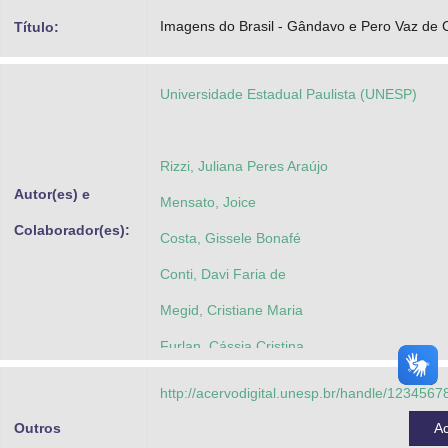
Advocacia-Geral da União
Imagens do Brasil - Gândavo e Pero Vaz de
Título:
Banco Central do Brasil
Universidade Estadual Paulista (UNESP)
Planalto
Rizzi, Juliana Peres Araújo
Autor(es) e
Mensato, Joice
Colaborador(es):
Costa, Gissele Bonafé
Conti, Davi Faria de
Megid, Cristiane Maria
Furlan, Cássia Cristina
Fedatto, Carolina Padilha
http://acervodigital.unesp.br/handle/123456
Parma, Alan Febraio
Outros
A