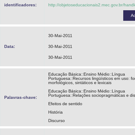
Lagazzi, Suzy
identificadores:
http://objetoseducacionais2.mec.gov.br/han
Bolonhini, Carmen Zink
A
Universidade Estadual de Campinas - Unicam
Português
30-Mai-2011
Projeto Condigital MEC - MCT
Data:
30-Mai-2011
30-Mai-2011
Educação Básica::Ensino Médio::Língua
Portuguesa::Recursos lingüísticos em uso: fo
morfológicos, sintáticos e lexicais
Educação Básica::Ensino Médio::Língua
Portuguesa::Relações sociopragmáticas e dis
Palavras-chave:
Efeitos de sentido
História
Discurso