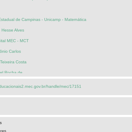
Estadual de Campinas - Unicamp - Matemática
e Hesse Alves
gital MEC - MCT
tônio Carlos
Teixeira Costa
uel Rocha de
seducacionais2.mec.gov.br/handle/mec/17151
s
res