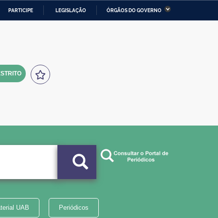
PARTICIPE
LEGISLAÇÃO
ÓRGÃOS DO GOVERNO
stério da Economia
Ministério da Infraestrutura
stério de Minas e Energia
Ministério da Ciência,
Tecnologia, Inovações e
Comunicações
STRITO
tério da Mulher, da Família
Secretaria-Geral
s Direitos Humanos
lto
terial UAB
Periódicos