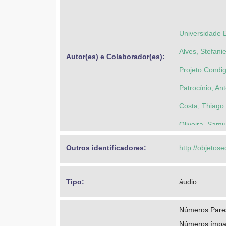
Universidade 
Alves, Stefani
Autor(es) e Colaborador(es): 
Projeto Condi
Patrocínio, An
Costa, Thiago 
Oliveira, Sam
Outros identificadores: 
http://objeto
Tipo: 
áudio
Números Pare
Números ímpa