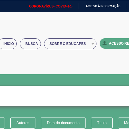
CORONAVÍRUS (COVID-19)
ACESSO À INFORMAÇÃO
Ministério da Defesa
Ministério das Relações
Mini
IR
Exteriores
PARA
O
Ministério da Cidadania
Ministério da Saúde
Mini
CONTEÚDO
ACESSO RE
INICIO
BUSCA
SOBRE O EDUCAPES
Ministério do Desenvolvimento
Controladoria-Geral da União
Minis
Regional
e do
Advocacia-Geral da União
Banco Central do Brasil
Plana
Autores
Data do documento
Título
Ma