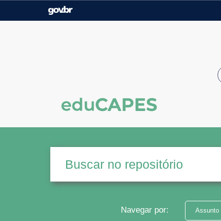
Casa Civil
Ministério da Justiça e
Segurança Pública
Ministério da Agricultura,
Ministério da Educação
Pecuária e Abastecimento
Ministério do Meio Ambiente
Ministério do Turismo
Secretaria de Governo
Gabinete de Segurança
Institucional
Navegar por:
Assunto