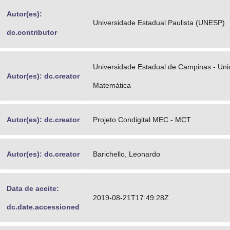
Advocacia-Geral da União
Autor(es):
Universidade Estadual Paulista (UNESP)
dc.contributor
Banco Central do Brasil
Planalto
Universidade Estadual de Campinas - Uni
Autor(es): dc.creator
Matemática
Autor(es): dc.creator
Projeto Condigital MEC - MCT
Autor(es): dc.creator
Barichello, Leonardo
Data de aceite:
2019-08-21T17:49:28Z
dc.date.accessioned