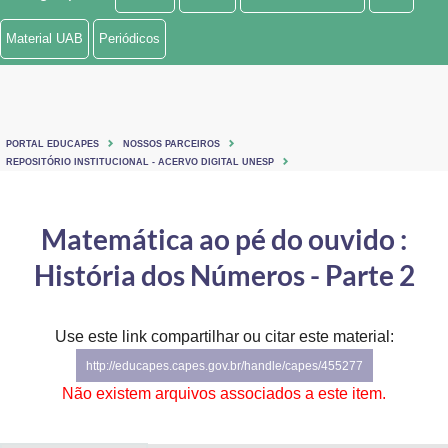
Ministério de Minas e Energia
Material UAB
Periódicos
Ministério da Ciência, Tecnologia, Inovações e Comunicações
Ministério do Meio Ambiente
PORTAL EDUCAPES
NOSSOS PARCEIROS
Ministério do Turismo
REPOSITÓRIO INSTITUCIONAL - ACERVO DIGITAL UNESP
Ministério do Desenvolvimento Regional
Matemática ao pé do ouvido :
Controladoria-Geral da União
História dos Números - Parte 2
Ministério da Mulher, da Família e dos Direitos Humanos
Use este link compartilhar ou citar este material:
Secretaria-Geral
http://educapes.capes.gov.br/handle/capes/455277
Secretaria de Governo
Não existem arquivos associados a este item.
Gabinete de Segurança Institucional