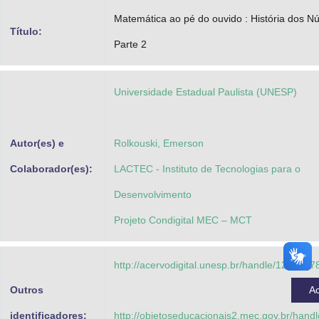
Advocacia-Geral da União
Matemática ao pé do ouvido : História dos N
Título:
Parte 2
Banco Central do Brasil
Planalto
Universidade Estadual Paulista (UNESP)
Autor(es) e
Rolkouski, Emerson
Colaborador(es):
LACTEC - Instituto de Tecnologias para o
Desenvolvimento
Projeto Condigital MEC – MCT
http://acervodigital.unesp.br/handle/123456
Outros
A
identificadores:
http://objetoseducacionais2.mec.gov.br/han