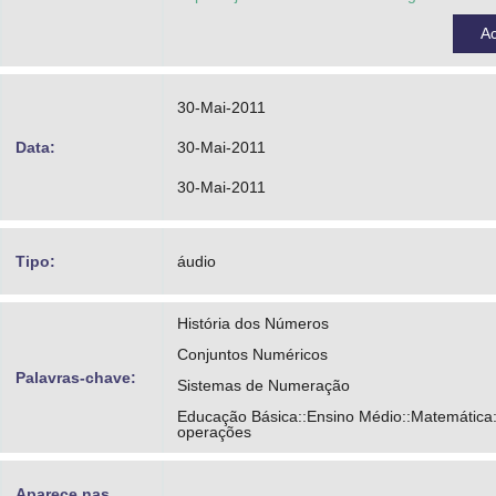
A
30-Mai-2011
Data:
30-Mai-2011
30-Mai-2011
Tipo:
áudio
História dos Números
Conjuntos Numéricos
Palavras-chave:
Sistemas de Numeração
Educação Básica::Ensino Médio::Matemática
operações
Aparece nas