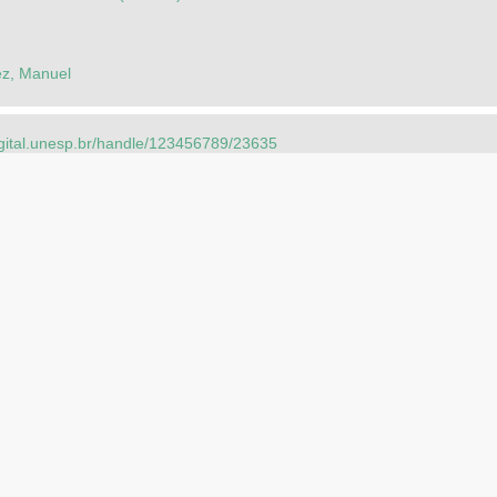
z, Manuel
igital.unesp.br/handle/123456789/23635
seducacionais2.mec.gov.br/handle/mec/15063
ca::Ensino Médio::Física::Movimento, variações e conservações
ior::Ciências Exatas e da Terra::Física::Mecânica, Elasticidade e Reo