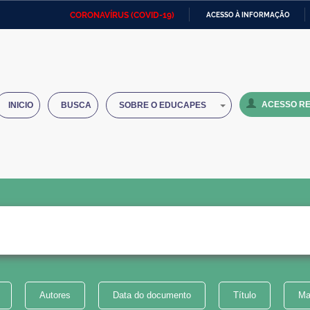
CORONAVÍRUS (COVID-19)
ACESSO À INFORMAÇÃO
Ministério da Defesa
Ministério das Relações
Mini
IR
Exteriores
PARA
O
Ministério da Cidadania
Ministério da Saúde
Mini
CONTEÚDO
ACESSO RE
INICIO
BUSCA
SOBRE O EDUCAPES
Ministério do Desenvolvimento
Controladoria-Geral da União
Minis
Regional
e do
Advocacia-Geral da União
Banco Central do Brasil
Plana
Autores
Data do documento
Título
Ma