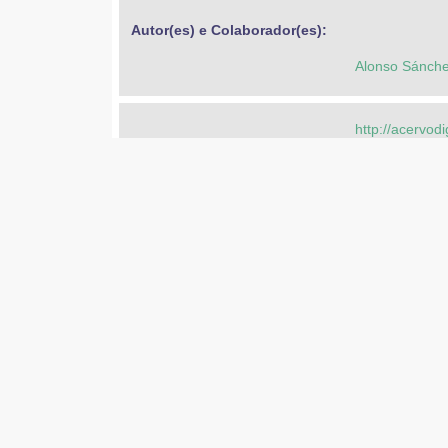
Autor(es) e Colaborador(es): 
Alonso Sánche
http://acervod
Outros identificadores: 
http://objeto
30-Mai-2011
Data: 
30-Mai-2011
30-Mai-2011
Oscilación
Educação Bási
Palavras-chave: 
Educação Super
Amortiguación