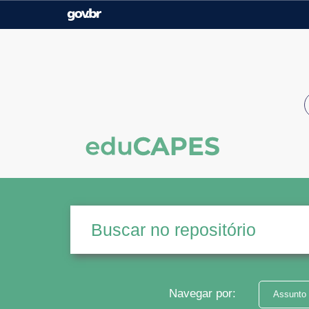
Casa Civil
Ministério da Justiça e
Segurança Pública
Ministério da Agricultura,
Ministério da Educação
Pecuária e Abastecimento
Ministério do Meio Ambiente
Ministério do Turismo
Secretaria de Governo
Gabinete de Segurança
Institucional
Navegar por:
Assunto