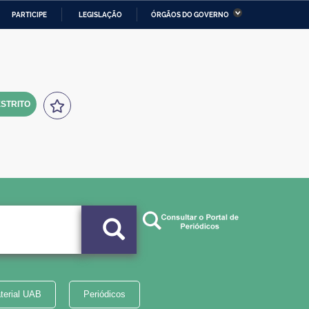
PARTICIPE
LEGISLAÇÃO
ÓRGÃOS DO GOVERNO
stério da Economia
Ministério da Infraestrutura
stério de Minas e Energia
Ministério da Ciência,
Tecnologia, Inovações e
Comunicações
STRITO
tério da Mulher, da Família
Secretaria-Geral
s Direitos Humanos
lto
terial UAB
Periódicos