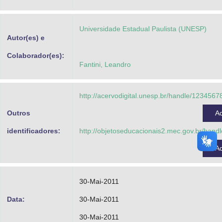
Advocacia-Geral da União
Universidade Estadual Paulista (UNESP)
Banco Central do Brasil
Autor(es) e
Planalto
Colaborador(es):
Fantini, Leandro
http://acervodigital.unesp.br/handle/123456
Outros
A
identificadores:
http://objetoseducacionais2.mec.gov.br/han
A
30-Mai-2011
Data:
30-Mai-2011
30-Mai-2011