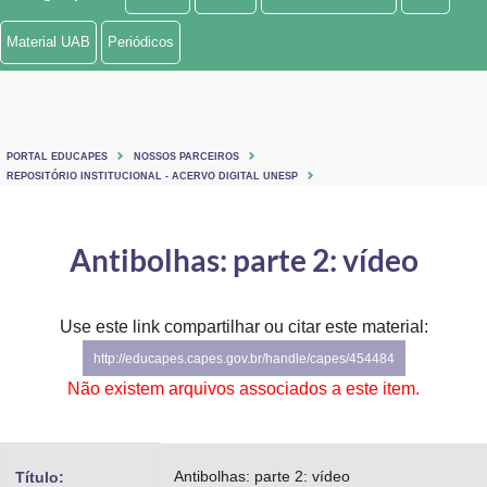
Ministério de Minas e Energia
Material UAB
Periódicos
Ministério da Ciência, Tecnologia, Inovações e Comunicações
Ministério do Meio Ambiente
PORTAL EDUCAPES
NOSSOS PARCEIROS
Ministério do Turismo
REPOSITÓRIO INSTITUCIONAL - ACERVO DIGITAL UNESP
Ministério do Desenvolvimento Regional
Antibolhas: parte 2: vídeo
Controladoria-Geral da União
Ministério da Mulher, da Família e dos Direitos Humanos
Use este link compartilhar ou citar este material:
http://educapes.capes.gov.br/handle/capes/454484
Secretaria-Geral
Não existem arquivos associados a este item.
Secretaria de Governo
Gabinete de Segurança Institucional
Antibolhas: parte 2: vídeo
Título: